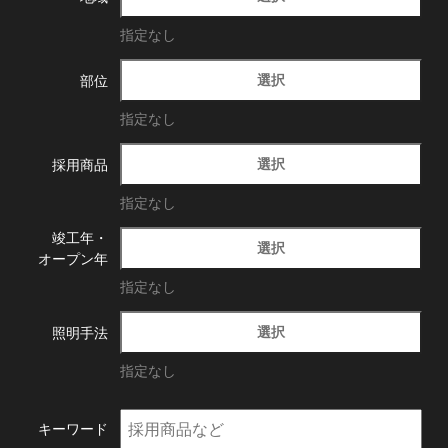
指定なし
選択
部位
指定なし
選択
採用商品
指定なし
竣工年・
選択
オープン年
指定なし
選択
照明手法
指定なし
キーワード