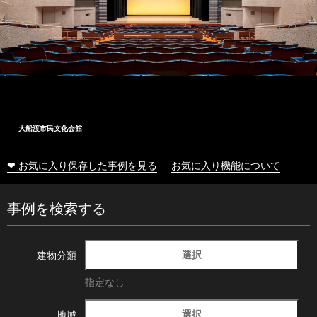
大船渡市民文化会館
❤ お気に入り保存した事例を見る
お気に入り機能について
事例を検索する
選択
建物分類
指定なし
選択
地域