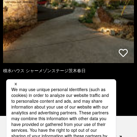
積水ハウス シャーメゾンステージ茨木春日
1
2
3
4
5
パナソニックの電気設備 SNSアカウント