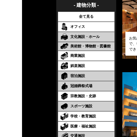
- 建物分類 -
全て見る
オフィス
文化施設・ホール
お気
で、
美術館・博物館・図書館
でき
商業施設
娯楽施設
宿泊施設
冠婚葬祭式場
宗教施設・史跡
スポーツ施設
学校・教育施設
医療・福祉施設
交通施設