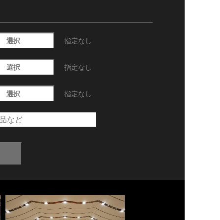
選択
指定なし
選択
指定なし
選択
指定なし