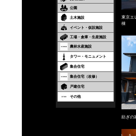
公園
東京エ
土木施設
棟
イベント・仮設施設
工場・倉庫・生産施設
農林水産施設
タワー・モニュメント
集合住宅
集合住宅（改修）
戸建住宅
その他
紡ぎの