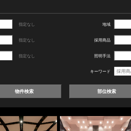
指定なし
地域
指定なし
採用商品
指定なし
照明手法
キーワード
物件検索
部位検索