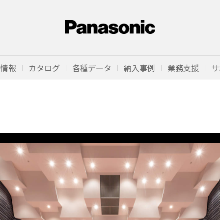
品情報
カタログ
各種データ
納入事例
業務支援
サ