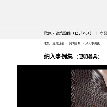
電気・建築設備（ビジネス）
商
電気・建築設備
照明器具
納入事例集
納入事例集
（照明器具）