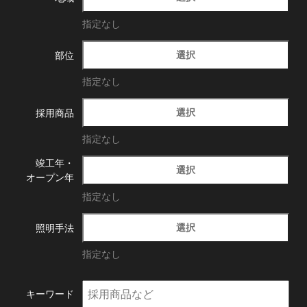
指定なし
選択
部位
指定なし
選択
採用商品
指定なし
竣工年・
選択
オープン年
指定なし
選択
照明手法
指定なし
キーワード