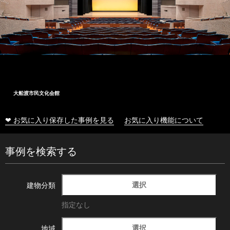
大船渡市民文化会館
❤ お気に入り保存した事例を見る
お気に入り機能について
事例を検索する
選択
建物分類
指定なし
選択
地域