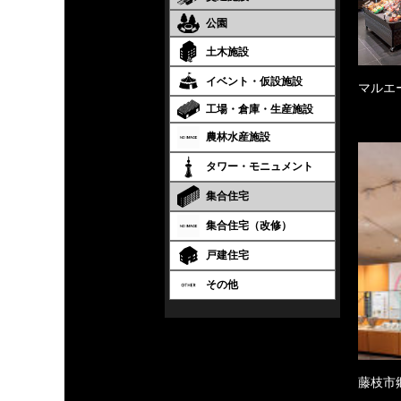
公園
土木施設
イベント・仮設施設
マルエ
工場・倉庫・生産施設
農林水産施設
タワー・モニュメント
集合住宅
集合住宅（改修）
戸建住宅
その他
藤枝市