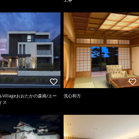
Villageおおたかの森南/エー
洗心和方
イス