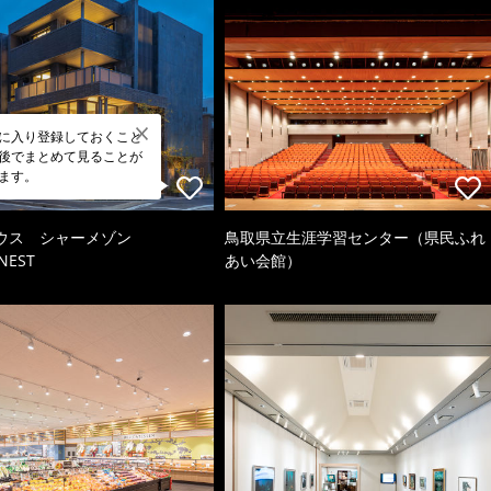
に入り登録しておくこと
後でまとめて見ることが
ます。
ウス シャーメゾン
鳥取県立生涯学習センター（県民ふれ
NEST
あい会館）