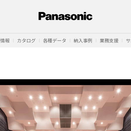
品情報
カタログ
各種データ
納入事例
業務支援
サ