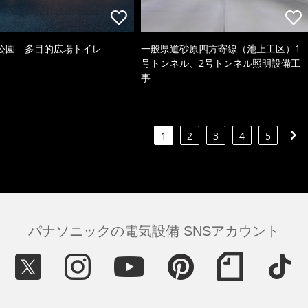
公園 多目的広場トイレ
一般県道砂原四方寄線（池上工区）1
号トンネル、2号トンネル照明設備工
事
1
2
3
4
5
パナソニックの電気設備 SNSアカウント