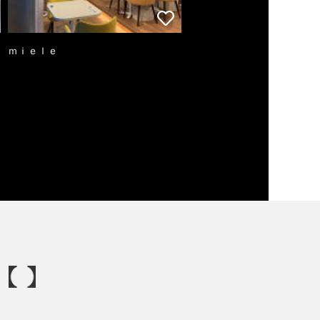
ｍｉｅｌｅ