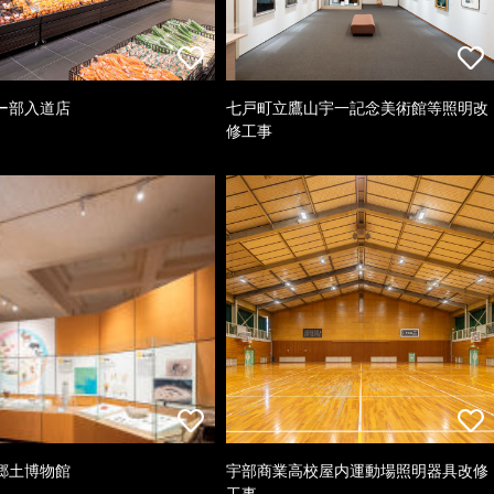
ー部入道店
七戸町立鷹山宇一記念美術館等照明改
修工事
郷土博物館
宇部商業高校屋内運動場照明器具改修
工事