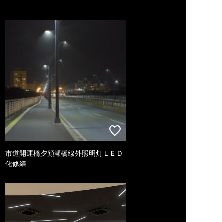
市道開運橋夕顔瀬橋線外照明灯ＬＥＤ
化修繕