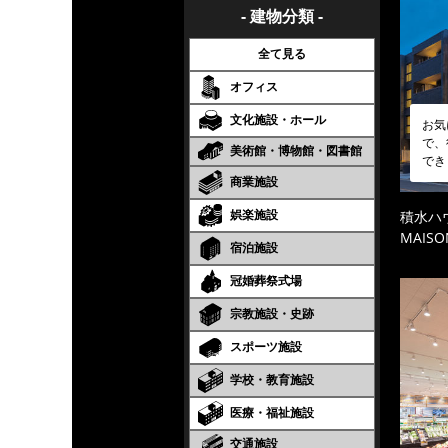
- 建物分類 -
全て見る
オフィス
文化施設・ホール
お気
で、
美術館・博物館・図書館
でき
商業施設
娯楽施設
積水ハ
MAISO
宿泊施設
冠婚葬祭式場
宗教施設・史跡
スポーツ施設
学校・教育施設
医療・福祉施設
交通施設