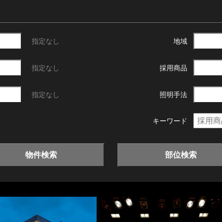
指定なし
地域
指定なし
採用商品
指定なし
照明手法
キーワード
物件検索
部位検索