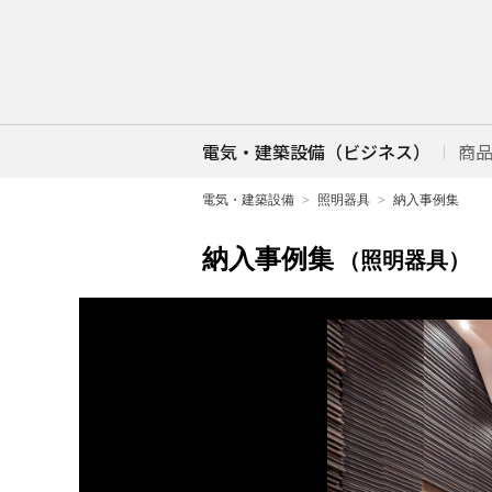
電気・建築設備（ビジネス）
商
電気・建築設備
照明器具
納入事例集
納入事例集
（照明器具）