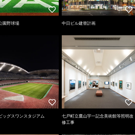
公園野球場
中日ビル建替計画
ビッグスワンスタジアム
七戸町立鷹山宇一記念美術館等照明改
修工事