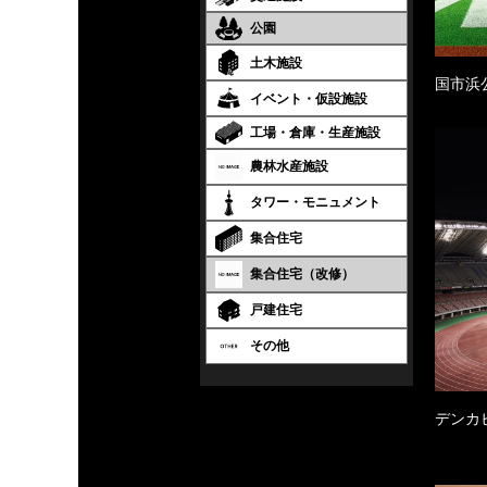
公園
土木施設
国市浜
イベント・仮設施設
工場・倉庫・生産施設
農林水産施設
タワー・モニュメント
集合住宅
集合住宅（改修）
戸建住宅
その他
デンカ