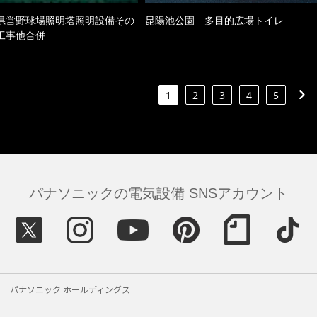
県営野球場照明塔照明設備その
昆陽池公園 多目的広場トイレ
工事他合併
1
2
3
4
5
パナソニックの電気設備 SNSアカウント
パナソニック ホールディングス