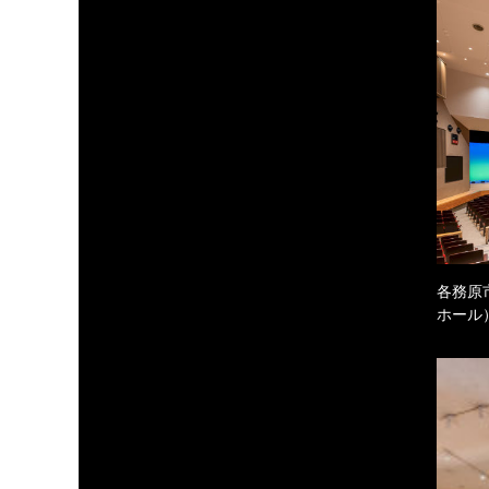
各務原
ホール