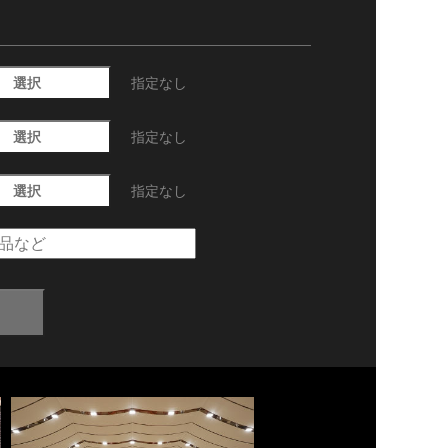
選択
指定なし
選択
指定なし
選択
指定なし