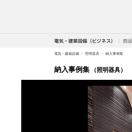
電気・建築設備（ビジネス）
商
電気・建築設備
照明器具
納入事例集
納入事例集
（照明器具）