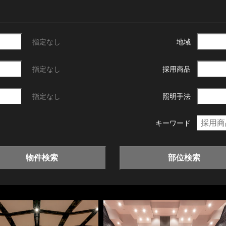
指定なし
地域
指定なし
採用商品
指定なし
照明手法
キーワード
物件検索
部位検索