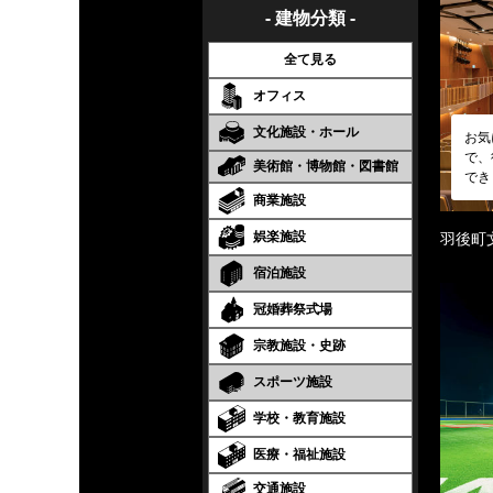
- 建物分類 -
全て見る
オフィス
文化施設・ホール
お気
で、
美術館・博物館・図書館
でき
商業施設
娯楽施設
羽後町
宿泊施設
冠婚葬祭式場
宗教施設・史跡
スポーツ施設
学校・教育施設
医療・福祉施設
交通施設