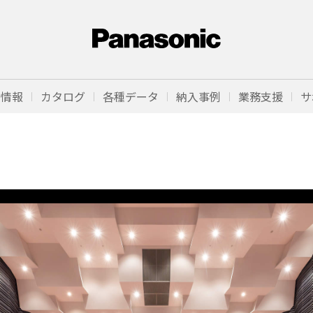
品情報
カタログ
各種データ
納入事例
業務支援
サ