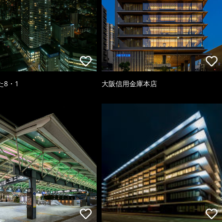
た8・1
大阪信用金庫本店