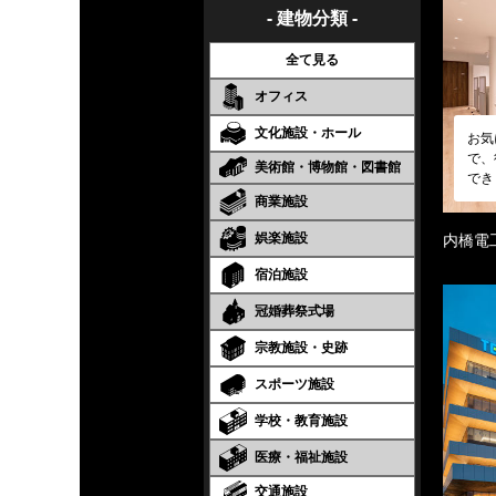
- 建物分類 -
全て見る
オフィス
文化施設・ホール
お気
で、
美術館・博物館・図書館
でき
商業施設
娯楽施設
内橋電
宿泊施設
冠婚葬祭式場
宗教施設・史跡
スポーツ施設
学校・教育施設
医療・福祉施設
交通施設