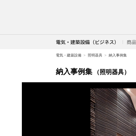
電気・建築設備（ビジネス）
商
電気・建築設備
照明器具
納入事例集
納入事例集
（照明器具）