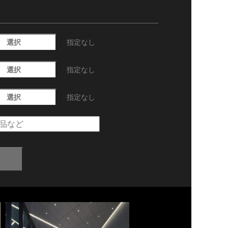
選択
指定なし
選択
指定なし
選択
指定なし