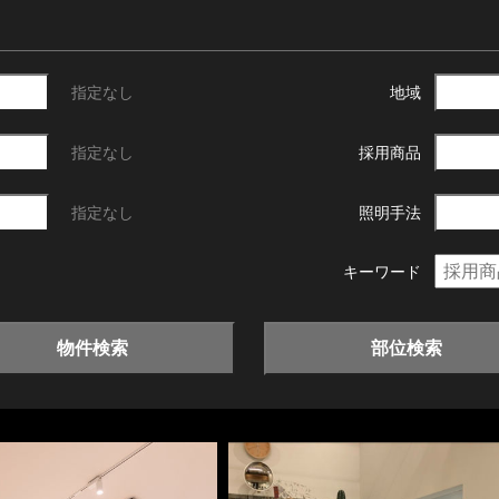
指定なし
地域
指定なし
採用商品
指定なし
照明手法
キーワード
物件検索
部位検索