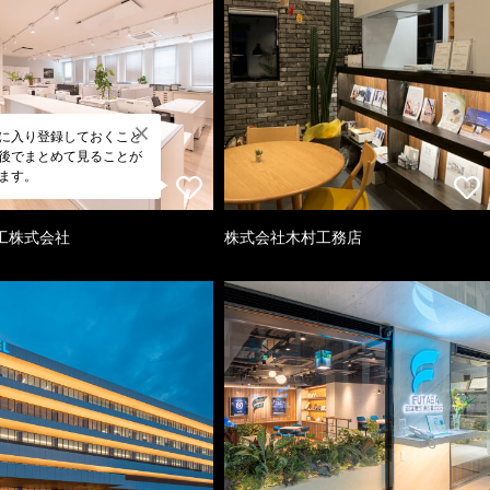
に入り登録しておくこと
後でまとめて見ることが
ます。
工株式会社
株式会社木村工務店