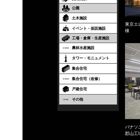
公園
土木施設
東京エ
イベント・仮設施設
棟
工場・倉庫・生産施設
農林水産施設
タワー・モニュメント
集合住宅
集合住宅（改修）
戸建住宅
その他
パナソ
郡山工