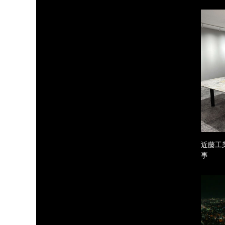
近藤工
事