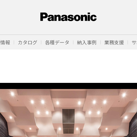
品情報
カタログ
各種データ
納入事例
業務支援
サ