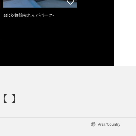
atick-舞鶴赤れんがパーク-
Area/Country