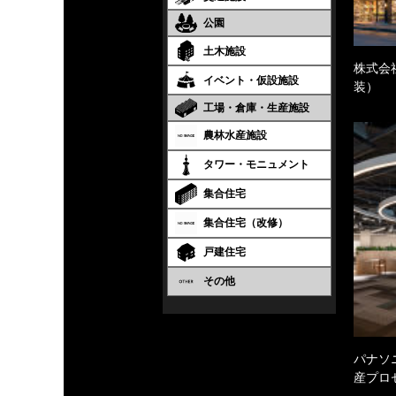
公園
土木施設
株式会
イベント・仮設施設
装）
工場・倉庫・生産施設
農林水産施設
タワー・モニュメント
集合住宅
集合住宅（改修）
戸建住宅
その他
パナソ
産プロ