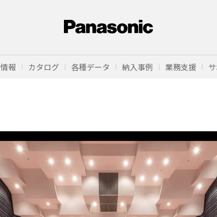
品情報
カタログ
各種データ
納入事例
業務支援
サ