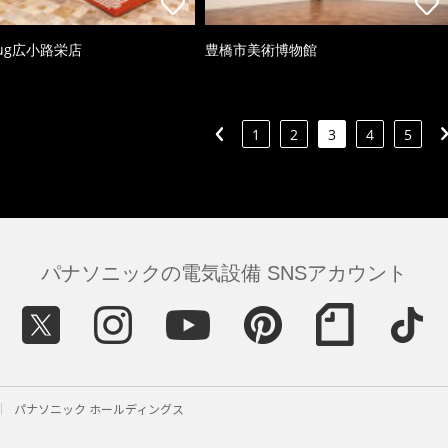
ug広小路栄店
豊橋市美術博物館
1
2
3
4
5
パナソニックの電気設備 SNSアカウント
パナソニック ホールディングス