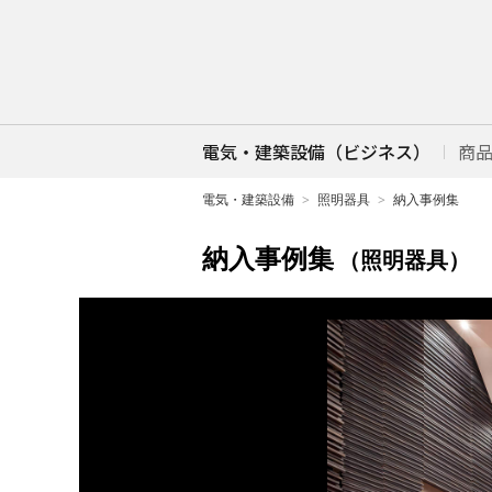
電気・建築設備（ビジネス）
商
電気・建築設備
照明器具
納入事例集
納入事例集
（照明器具）