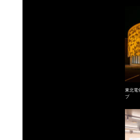
東北電
プ