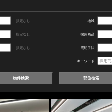
指定なし
地域
指定なし
採用商品
指定なし
照明手法
キーワード
物件検索
部位検索