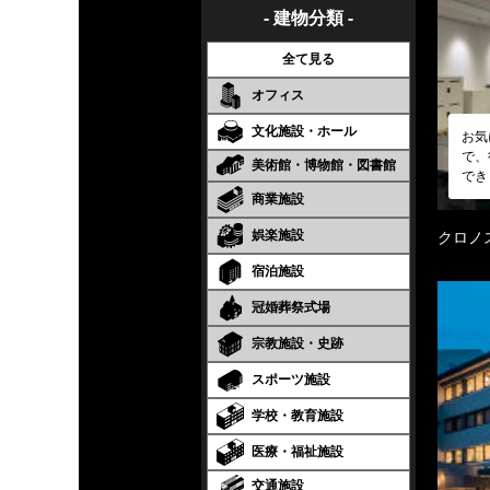
- 建物分類 -
全て見る
オフィス
文化施設・ホール
お気
で、
美術館・博物館・図書館
でき
商業施設
娯楽施設
クロノ
宿泊施設
冠婚葬祭式場
宗教施設・史跡
スポーツ施設
学校・教育施設
医療・福祉施設
交通施設