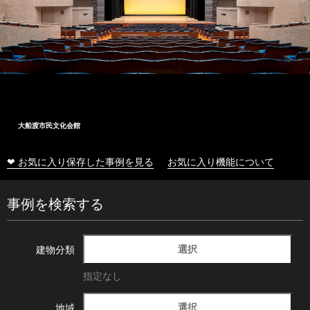
大船渡市民文化会館
❤ お気に入り保存した事例を見る
お気に入り機能について
事例を検索する
選択
建物分類
指定なし
選択
地域