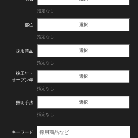
指定なし
選択
部位
指定なし
選択
採用商品
指定なし
竣工年・
選択
オープン年
指定なし
選択
照明手法
指定なし
キーワード