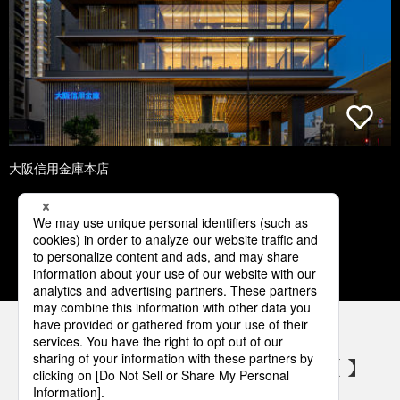
大阪信用金庫本店
1
2
3
4
5
パナソニックの電気設備 SNSアカウント