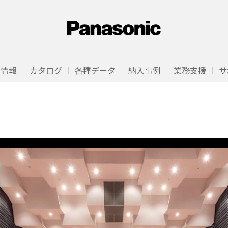
品情報
カタログ
各種データ
納入事例
業務支援
サ