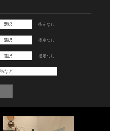
選択
指定なし
選択
指定なし
選択
指定なし