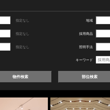
指定なし
地域
指定なし
採用商品
指定なし
照明手法
キーワード
物件検索
部位検索