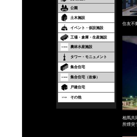
公園
土木施設
住友不
イベント・仮設施設
工場・倉庫・生産施設
農林水産施設
タワー・モニュメント
集合住宅
集合住宅（改修）
戸建住宅
その他
相馬共
所煙突