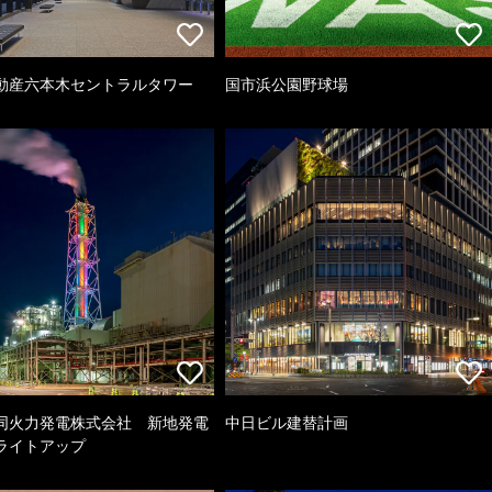
動産六本木セントラルタワー
国市浜公園野球場
同火力発電株式会社 新地発電
中日ビル建替計画
ライトアップ