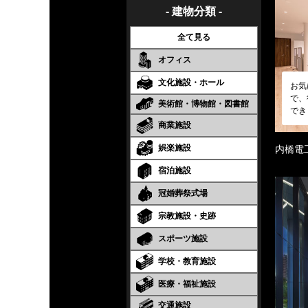
- 建物分類 -
全て見る
オフィス
文化施設・ホール
お気
で、
美術館・博物館・図書館
でき
商業施設
娯楽施設
内橋電
宿泊施設
冠婚葬祭式場
宗教施設・史跡
スポーツ施設
学校・教育施設
医療・福祉施設
交通施設