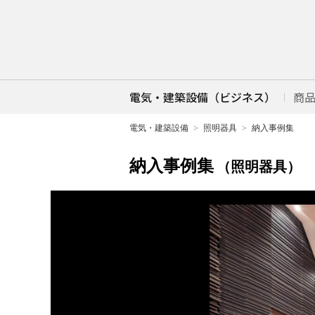
電気・建築設備（ビジネス）
商
電気・建築設備
照明器具
納入事例集
納入事例集
（照明器具）