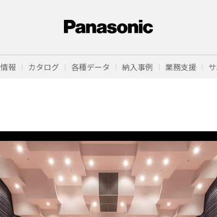
品情報
カタログ
各種データ
納入事例
業務支援
サ