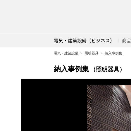
電気・建築設備（ビジネス）
商
電気・建築設備
照明器具
納入事例集
納入事例集
（照明器具）