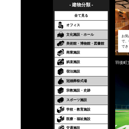
- 建物分類 -
全て見る
オフィス
文化施設・ホール
お気
で、
美術館・博物館・図書館
でき
商業施設
娯楽施設
羽後町
宿泊施設
冠婚葬祭式場
宗教施設・史跡
スポーツ施設
学校・教育施設
医療・福祉施設
交通施設