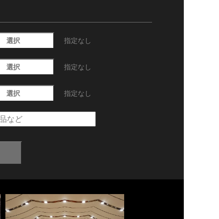
選択
指定なし
選択
指定なし
選択
指定なし