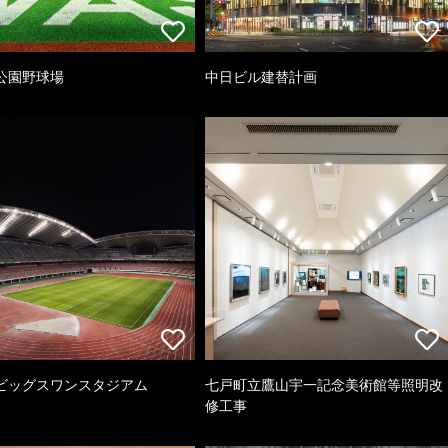
公園野球場
中日ビル建替計画
ビッグスワンスタジアム
七戸町立鷹山宇一記念美術館等照明改
修工事