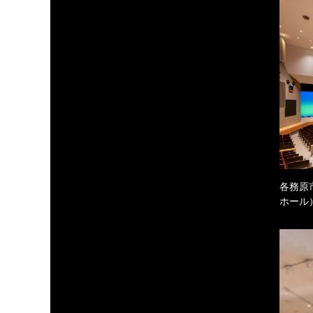
各務原
ホール