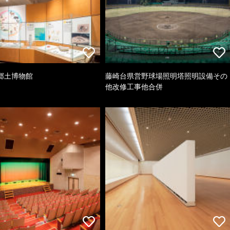
郷土博物館
藤崎台県営野球場照明塔照明設備その
他改修工事他合併