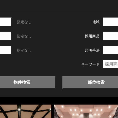
指定なし
地域
指定なし
採用商品
指定なし
照明手法
キーワード
物件検索
部位検索