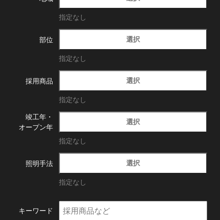
指定なし
選択
部位
指定なし
選択
採用商品
指定なし
竣工年・
選択
オープン年
指定なし
選択
照明手法
指定なし
キーワード