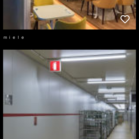
ｍｉｅｌｅ