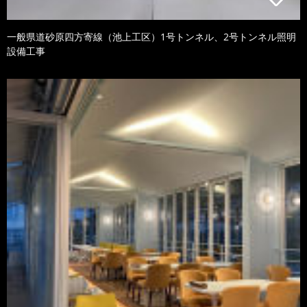
一般県道砂原四方寄線（池上工区）1号トンネル、2号トンネル照明
設備工事