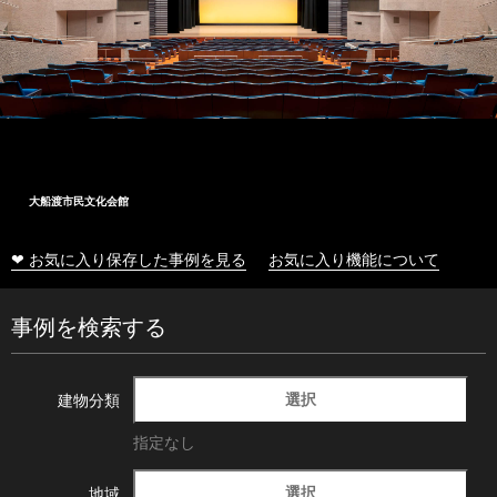
大船渡市民文化会館
❤ お気に入り保存した事例を見る
お気に入り機能について
事例を検索する
選択
建物分類
指定なし
選択
地域