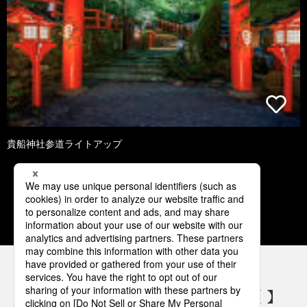
貴船神社参道ライトアップ
1
2
3
4
5
パナソニックの電気設備 SNSアカウント