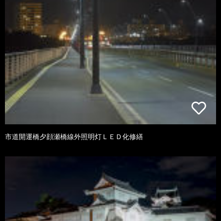
市道開運橋夕顔瀬橋線外照明灯ＬＥＤ化修繕