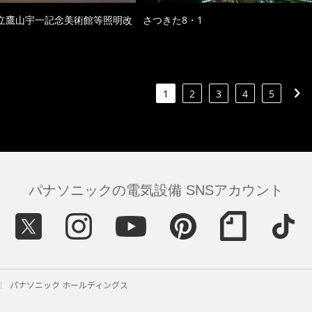
立鷹山宇一記念美術館等照明改
さつきた8・1
1
2
3
4
5
パナソニックの電気設備 SNSアカウント
パナソニック ホールディングス