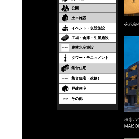
公園
土木施設
株式会
イベント・仮設施設
工場・倉庫・生産施設
農林水産施設
タワー・モニュメント
集合住宅
集合住宅（改修）
戸建住宅
その他
積水ハ
MAISO