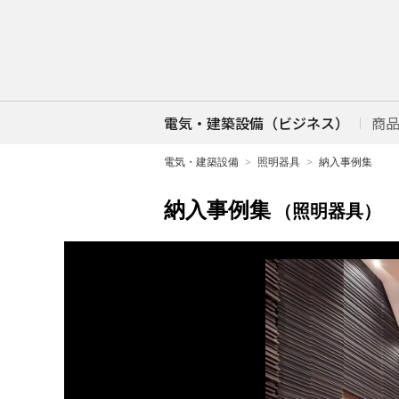
電気・建築設備（ビジネス）
商
電気・建築設備
照明器具
納入事例集
納入事例集
（照明器具）