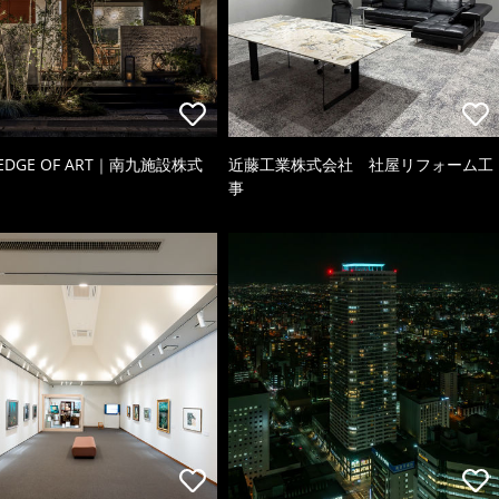
 EDGE OF ART｜南九施設株式
近藤工業株式会社 社屋リフォーム工
事