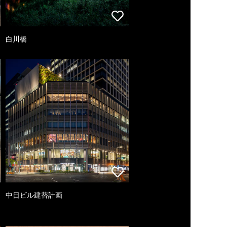
白川橋
中日ビル建替計画