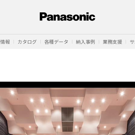
品情報
カタログ
各種データ
納入事例
業務支援
サ