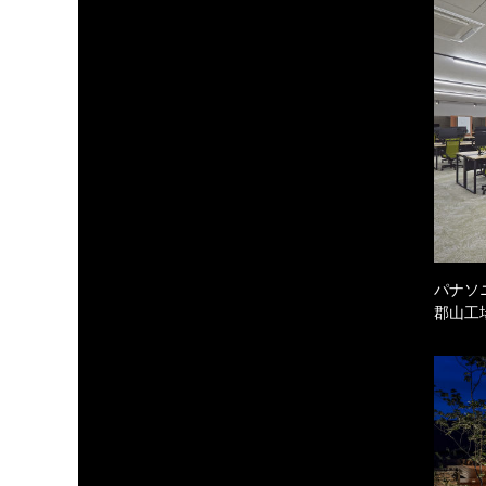
パナソ
郡山工