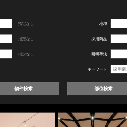
指定なし
地域
指定なし
採用商品
指定なし
照明手法
キーワード
物件検索
部位検索