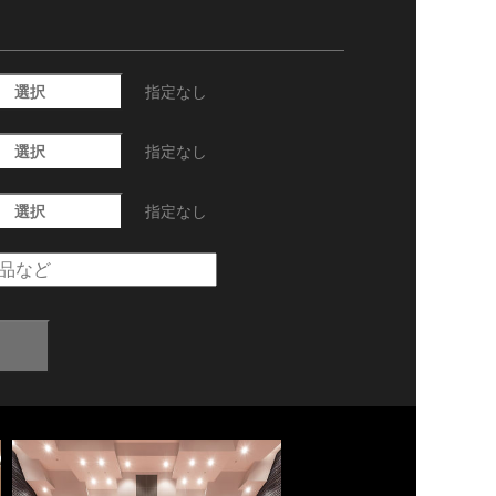
選択
指定なし
選択
指定なし
選択
指定なし