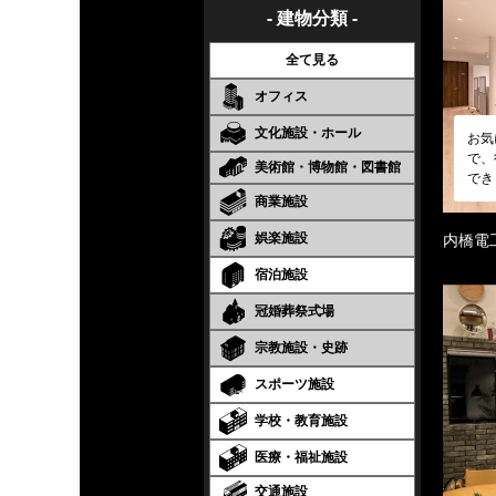
- 建物分類 -
全て見る
オフィス
文化施設・ホール
お気
で、
美術館・博物館・図書館
でき
商業施設
娯楽施設
内橋電
宿泊施設
冠婚葬祭式場
宗教施設・史跡
スポーツ施設
学校・教育施設
医療・福祉施設
交通施設