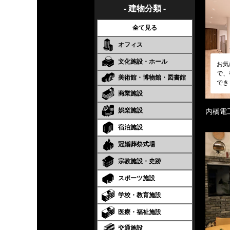
- 建物分類 -
全て見る
オフィス
文化施設・ホール
お気
で、
美術館・博物館・図書館
でき
商業施設
娯楽施設
内橋電
宿泊施設
冠婚葬祭式場
宗教施設・史跡
スポーツ施設
学校・教育施設
医療・福祉施設
交通施設