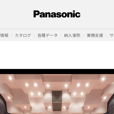
品情報
カタログ
各種データ
納入事例
業務支援
サ