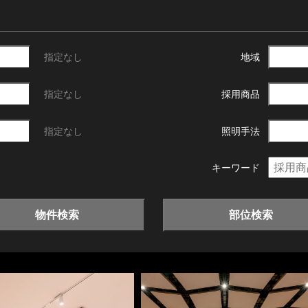
指定なし
地域
指定なし
採用商品
指定なし
照明手法
キーワード
物件検索
部位検索