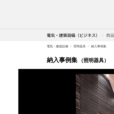
電気・建築設備（ビジネス）
商
電気・建築設備
照明器具
納入事例集
納入事例集
（照明器具）