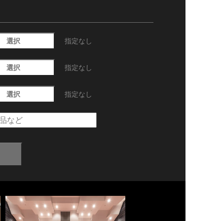
選択
指定なし
選択
指定なし
選択
指定なし