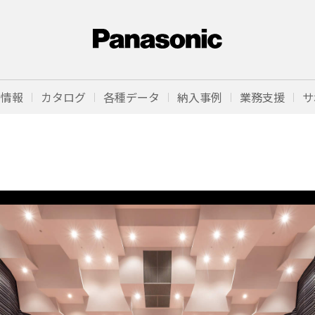
品情報
カタログ
各種データ
納入事例
業務支援
サ