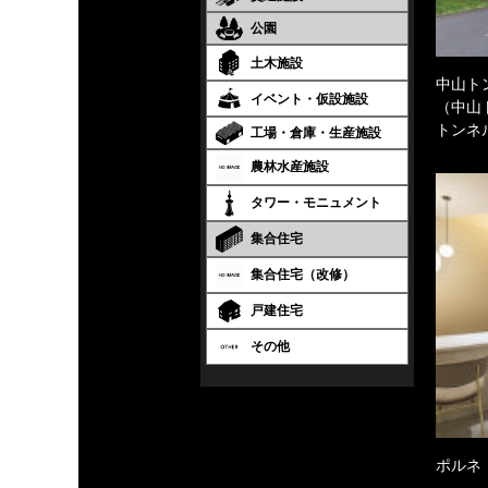
公園
土木施設
中山ト
イベント・仮設施設
（中山
トンネ
工場・倉庫・生産施設
農林水産施設
タワー・モニュメント
集合住宅
集合住宅（改修）
戸建住宅
その他
ポルネ