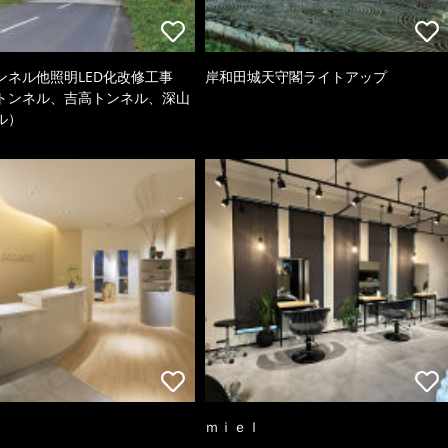
ンネル他照明LED化改修工事
岸和田城天守閣ライトアップ
トンネル、吉高トンネル、深山
ル）
ｍｉｅｌ