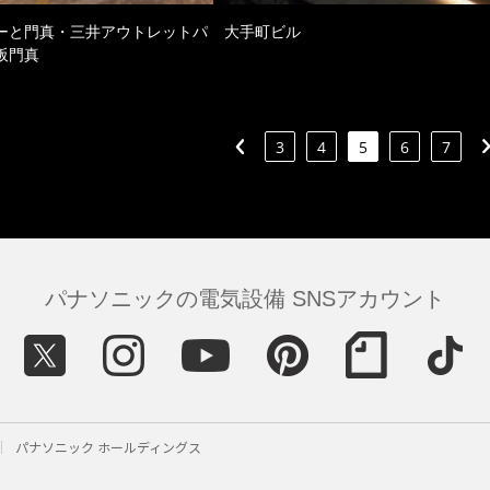
ーと門真・三井アウトレットパ
大手町ビル
阪門真
3
4
5
6
7
パナソニックの電気設備 SNSアカウント
パナソニック ホールディングス