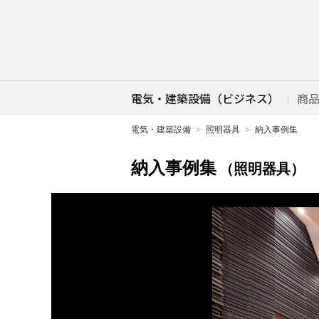
電気・建築設備（ビジネス）
商
電気・建築設備
照明器具
納入事例集
納入事例集
（照明器具）