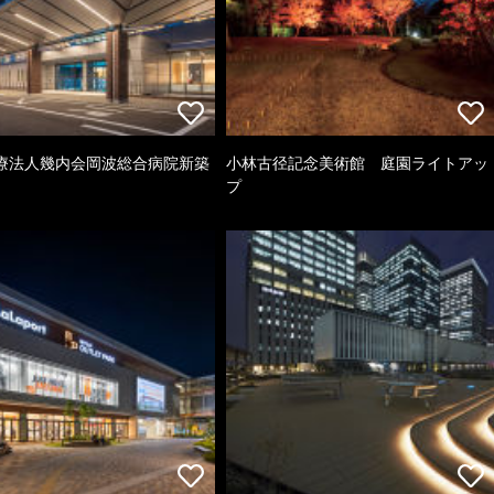
療法人幾内会岡波総合病院新築
小林古径記念美術館 庭園ライトアッ
プ