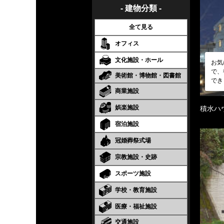
- 建物分類 -
全て見る
オフィス
文化施設・ホール
お気
で、
美術館・博物館・図書館
でき
商業施設
娯楽施設
積水ハ
宿泊施設
冠婚葬祭式場
宗教施設・史跡
スポーツ施設
学校・教育施設
医療・福祉施設
交通施設