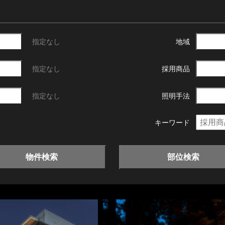
指定なし
地域
指定なし
採用商品
指定なし
照明手法
キーワード
物件検索
部位検索