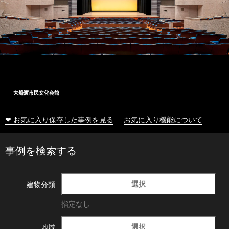
大船渡市民文化会館
❤ お気に入り保存した事例を見る
お気に入り機能について
事例を検索する
選択
建物分類
指定なし
選択
地域