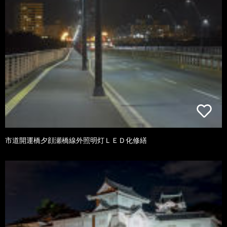
市道開運橋夕顔瀬橋線外照明灯ＬＥＤ化修繕