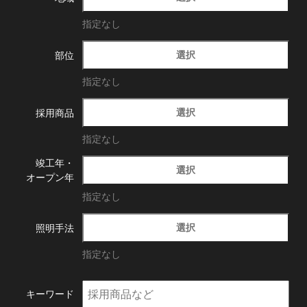
指定なし
選択
部位
指定なし
選択
採用商品
指定なし
竣工年・
選択
オープン年
指定なし
選択
照明手法
指定なし
キーワード