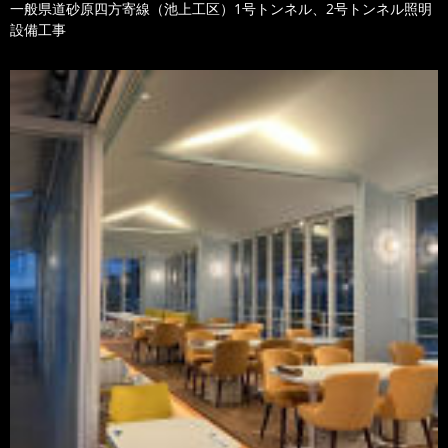
一般県道砂原四方寄線（池上工区）1号トンネル、2号トンネル照明
設備工事