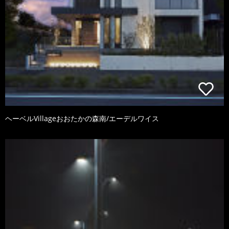
ヘーベルVillageおおたかの森南/エーデルワイス