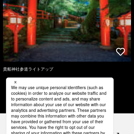
貴船神社参道ライトアップ
1
2
3
4
5
パナソニックの電気設備 SNSアカウント