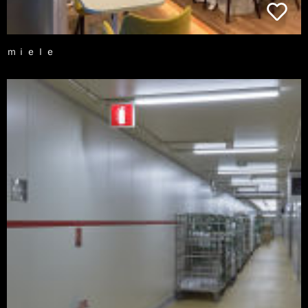
ｍｉｅｌｅ