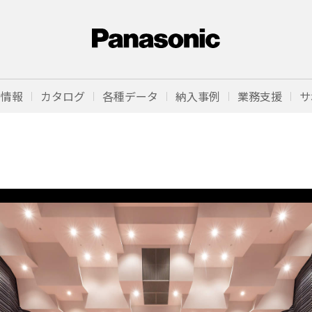
品情報
カタログ
各種データ
納入事例
業務支援
サ