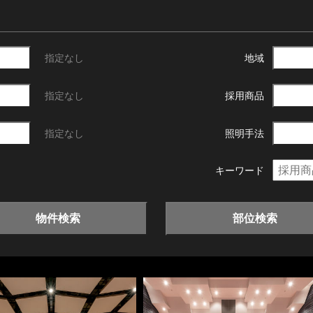
指定なし
地域
指定なし
採用商品
指定なし
照明手法
キーワード
物件検索
部位検索