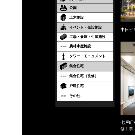
公園
土木施設
イベント・仮設施設
中日ビ
工場・倉庫・生産施設
農林水産施設
タワー・モニュメント
集合住宅
集合住宅（改修）
戸建住宅
その他
七戸町
修工事