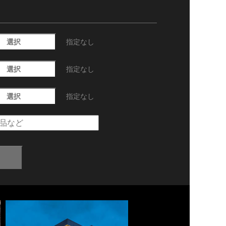
選択
指定なし
選択
指定なし
選択
指定なし