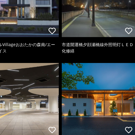
Villageおおたかの森南/エー
市道開運橋夕顔瀬橋線外照明灯ＬＥＤ
イス
化修繕