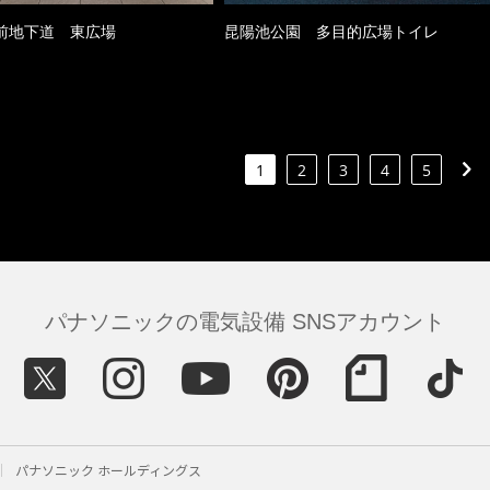
前地下道 東広場
昆陽池公園 多目的広場トイレ
1
2
3
4
5
パナソニックの電気設備 SNSアカウント
パナソニック ホールディングス