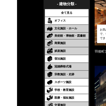
- 建物分類 -
全て見る
オフィス
文化施設・ホール
お気
で、
美術館・博物館・図書館
でき
商業施設
娯楽施設
羽後町
宿泊施設
冠婚葬祭式場
宗教施設・史跡
スポーツ施設
学校・教育施設
医療・福祉施設
交通施設