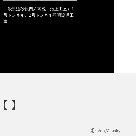
一般県道砂原四方寄線（池上工区）1
号トンネル、2号トンネル照明設備工
事
Area/Country