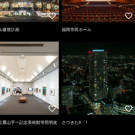
ル建替計画
福岡市民ホール
立鷹山宇一記念美術館等照明改
さつきた8・1