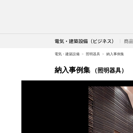
電気・建築設備（ビジネス）
商
電気・建築設備
照明器具
納入事例集
納入事例集
（照明器具）