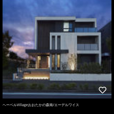
ヘーベルVillageおおたかの森南/エーデルワイス