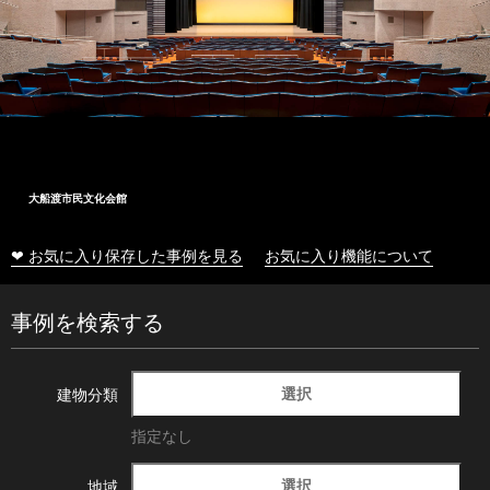
大船渡市民文化会館
❤ お気に入り保存した事例を見る
お気に入り機能について
事例を検索する
選択
建物分類
指定なし
選択
地域