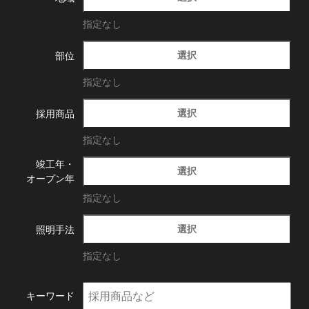
指定なし
選択
部位
指定なし
選択
採用商品
指定なし
竣工年・
選択
オープン年
指定なし
選択
照明手法
指定なし
キーワード