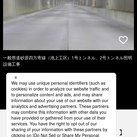
一般県道砂原四方寄線（池上工区）1号トンネル、2号トンネル照明
設備工事
1
2
3
4
5
パナソニックの電気設備 SNSアカウント