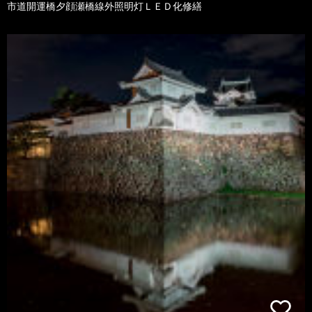
市道開運橋夕顔瀬橋線外照明灯ＬＥＤ化修繕