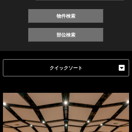
物件検索
部位検索
クイックソート