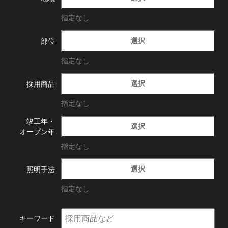
指定なし
選択
部位
指定なし
選択
採用商品
指定なし
竣工年・
選択
オープン年
指定なし
選択
照明手法
指定なし
キーワード