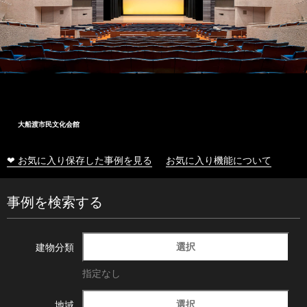
大船渡市民文化会館
❤ お気に入り保存した事例を見る
お気に入り機能について
事例を検索する
選択
建物分類
指定なし
選択
地域