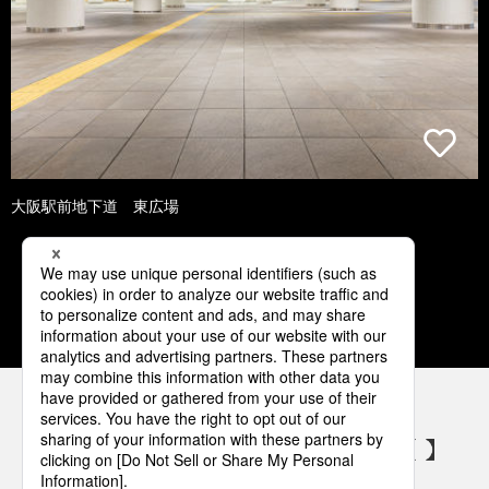
大阪駅前地下道 東広場
1
2
3
4
5
パナソニックの電気設備 SNSアカウント