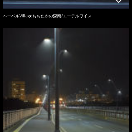
ヘーベルVillageおおたかの森南/エーデルワイス