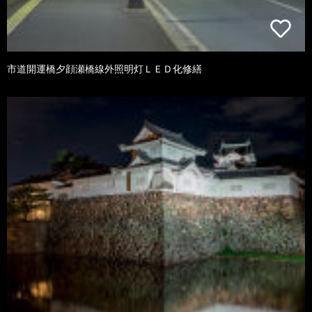
市道開運橋夕顔瀬橋線外照明灯ＬＥＤ化修繕