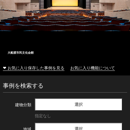
大船渡市民文化会館
❤ お気に入り保存した事例を見る
お気に入り機能について
事例を検索する
選択
建物分類
指定なし
選択
地域