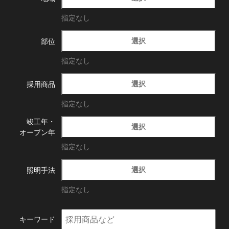
指定なし
選択
部位
指定なし
選択
採用商品
指定なし
竣工年・
選択
オープン年
指定なし
選択
照明手法
指定なし
キーワード