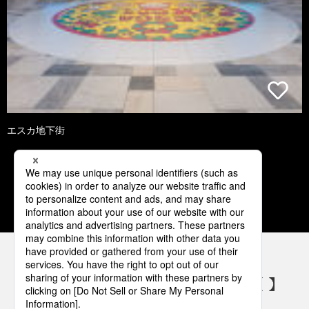
エスカ地下街
2
3
4
5
6
パナソニックの電気設備 SNSアカウント