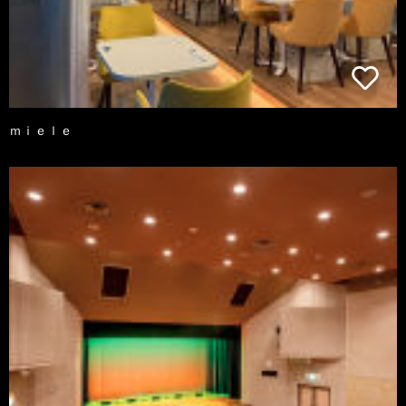
ｍｉｅｌｅ