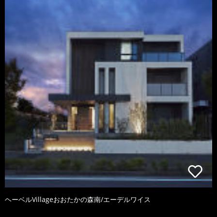
ヘーベルVillageおおたかの森南/エーデルワイス