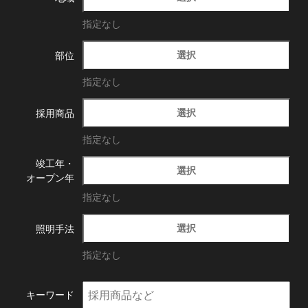
指定なし
選択
部位
指定なし
選択
採用商品
指定なし
竣工年・
選択
オープン年
指定なし
選択
照明手法
指定なし
キーワード