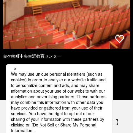
金ケ崎町中央生涯教育センター
1
2
3
4
5
パナソニックの電気設備 SNSアカウント