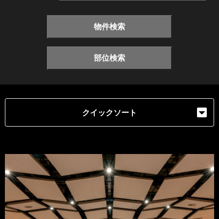
物件検索
部位検索
クイックソート