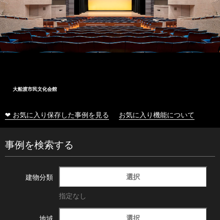
大船渡市民文化会館
❤ お気に入り保存した事例を見る
お気に入り機能について
事例を検索する
選択
建物分類
指定なし
選択
地域