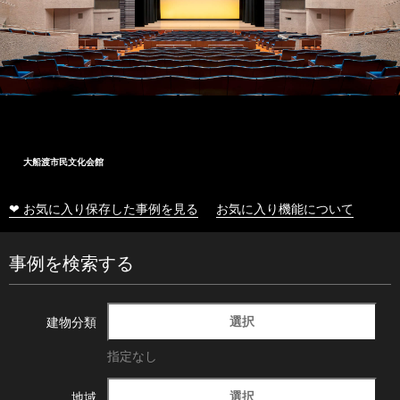
大船渡市民文化会館
❤ お気に入り保存した事例を見る
お気に入り機能について
事例を検索する
選択
建物分類
指定なし
選択
地域