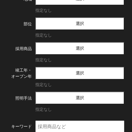
指定なし
選択
部位
指定なし
選択
採用商品
指定なし
竣工年・
選択
オープン年
指定なし
選択
照明手法
指定なし
キーワード