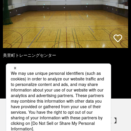
美里町トレーニングセンター
1
2
3
4
5
パナソニックの電気設備 SNSアカウント