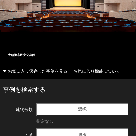
大船渡市民文化会館
❤ お気に入り保存した事例を見る
お気に入り機能について
事例を検索する
選択
建物分類
指定なし
選択
地域