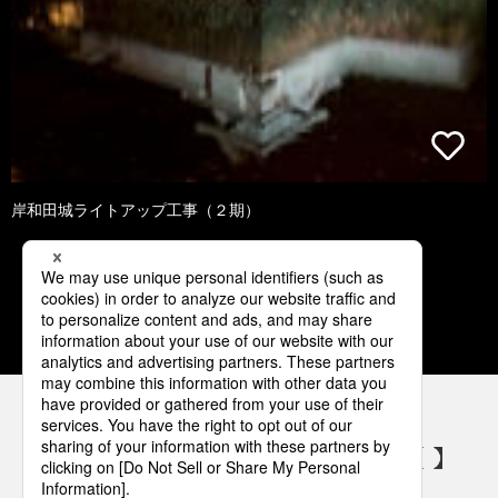
岸和田城ライトアップ工事（２期）
1
2
3
4
5
パナソニックの電気設備 SNSアカウント