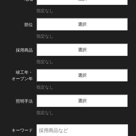
指定なし
選択
部位
指定なし
選択
採用商品
指定なし
竣工年・
選択
オープン年
指定なし
選択
照明手法
指定なし
キーワード