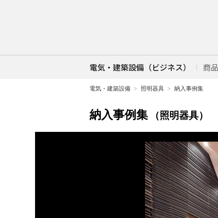
電気・建築設備（ビジネス）
商
電気・建築設備
照明器具
納入事例集
納入事例集
（照明器具）