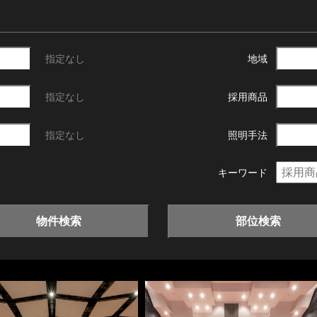
指定なし
地域
指定なし
採用商品
指定なし
照明手法
キーワード
物件検索
部位検索