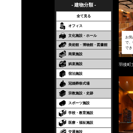
- 建物分類 -
全て見る
オフィス
文化施設・ホール
お気
で、
美術館・博物館・図書館
でき
商業施設
娯楽施設
羽後町
宿泊施設
冠婚葬祭式場
宗教施設・史跡
スポーツ施設
学校・教育施設
医療・福祉施設
交通施設