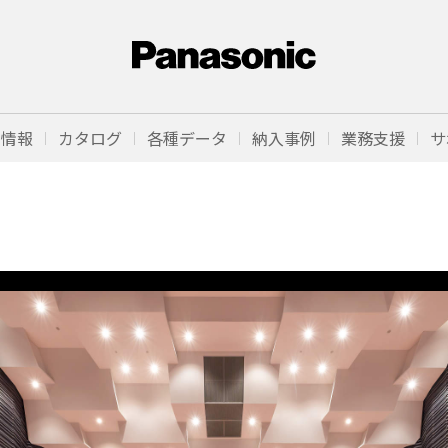
品情報
カタログ
各種データ
納入事例
業務支援
サ