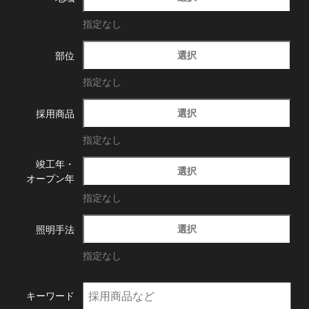
指定なし
選択
部位
指定なし
選択
採用商品
指定なし
竣工年・
選択
オープン年
指定なし
選択
照明手法
指定なし
キーワード