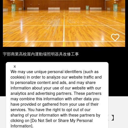
宇部商業高校屋内運動場照明器具改修工事
1
2
3
4
5
パナソニックの電気設備 SNSアカウント