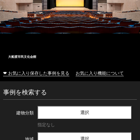
大船渡市民文化会館
❤ お気に入り保存した事例を見る
お気に入り機能について
事例を検索する
選択
建物分類
指定なし
選択
地域