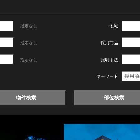
指定なし
地域
指定なし
採用商品
指定なし
照明手法
キーワード
物件検索
部位検索