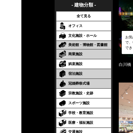
- 建物分類 -
全て見る
オフィス
文化施設・ホール
お気
で、
美術館・博物館・図書館
でき
商業施設
娯楽施設
白川橋
宿泊施設
冠婚葬祭式場
宗教施設・史跡
スポーツ施設
学校・教育施設
医療・福祉施設
交通施設