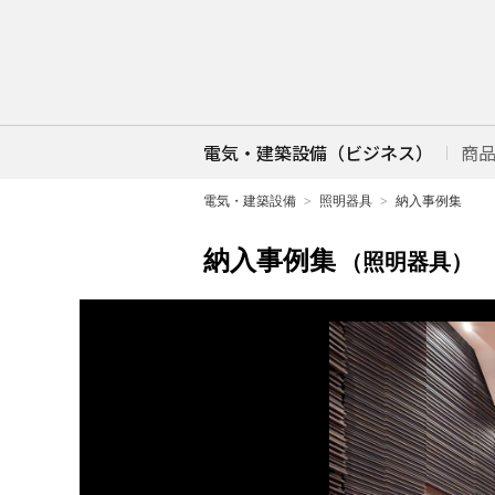
電気・建築設備（ビジネス）
商
電気・建築設備
照明器具
納入事例集
納入事例集
（照明器具）