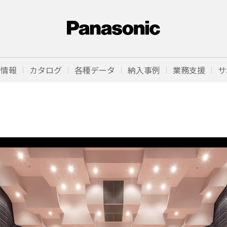
品情報
カタログ
各種データ
納入事例
業務支援
サ