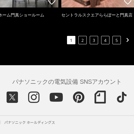
ホーム門真ショールーム
セントラルスクエアららぽーと門真店
1
2
3
4
5
パナソニックの電気設備 SNSアカウント
パナソニック ホールディングス