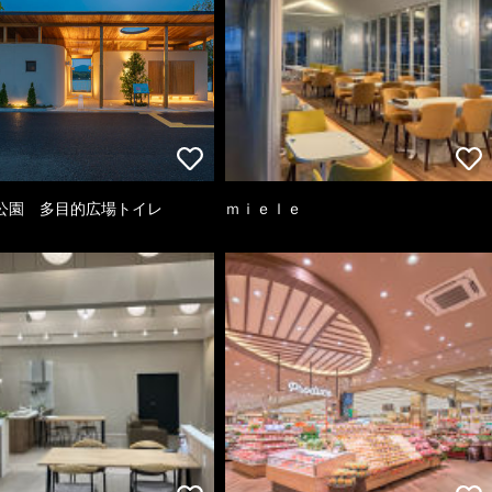
公園 多目的広場トイレ
ｍｉｅｌｅ