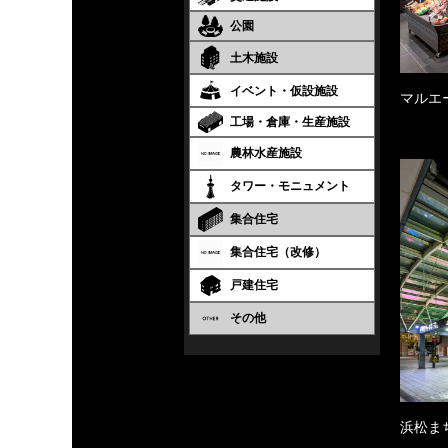
公園
土木施設
イベント・仮設施設
マルエ
工場・倉庫・生産施設
農林水産施設
タワー・モニュメント
集合住宅
集合住宅（改修）
戸建住宅
その他
浜松ま