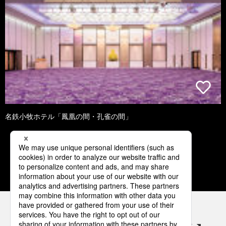
名鉄小牧ホテル「鳳凰の間・孔雀の間」
1
2
3
4
5
パナソニックの電気設備 SNSアカウント