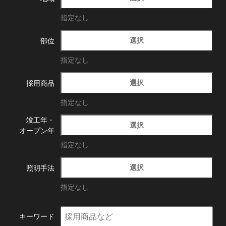
指定なし
選択
部位
指定なし
選択
採用商品
指定なし
竣工年・
選択
オープン年
指定なし
選択
照明手法
指定なし
キーワード