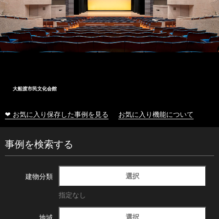
大船渡市民文化会館
❤ お気に入り保存した事例を見る
お気に入り機能について
事例を検索する
選択
建物分類
指定なし
選択
地域