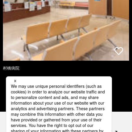
村橋病院
1
2
3
4
5
パナソニックの電気設備 SNSアカウント