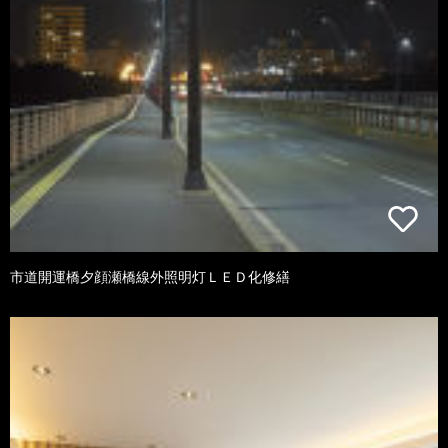
市道開運橋夕顔瀬橋線外照明灯ＬＥＤ化修繕