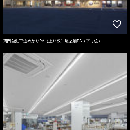
関門自動車道めかりPA（上り線）壇之浦PA（下り線）