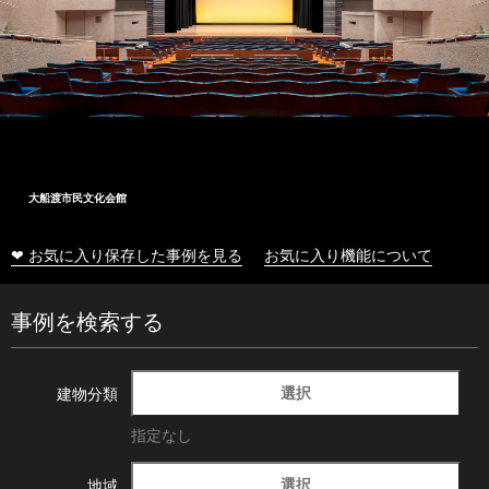
大船渡市民文化会館
❤ お気に入り保存した事例を見る
お気に入り機能について
事例を検索する
選択
建物分類
指定なし
選択
地域