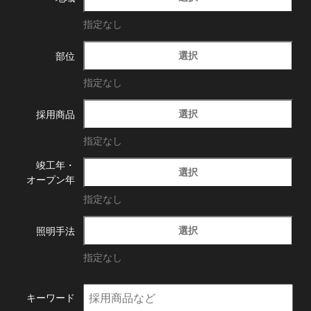
指定なし
選択
部位
指定なし
選択
採用商品
指定なし
竣工年・
選択
オープン年
指定なし
選択
照明手法
指定なし
キーワード