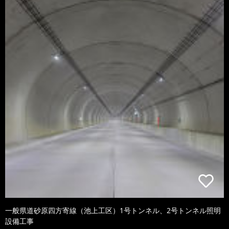
一般県道砂原四方寄線（池上工区）1号トンネル、2号トンネル照明
設備工事