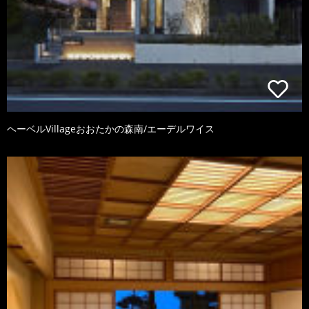
ヘーベルVillageおおたかの森南/エーデルワイス