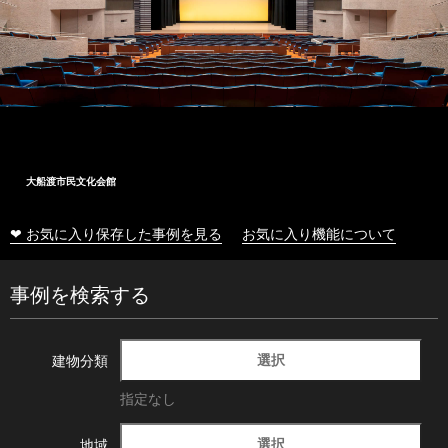
大船渡市民文化会館
❤ お気に入り保存した事例を見る
お気に入り機能について
事例を検索する
選択
建物分類
指定なし
選択
地域