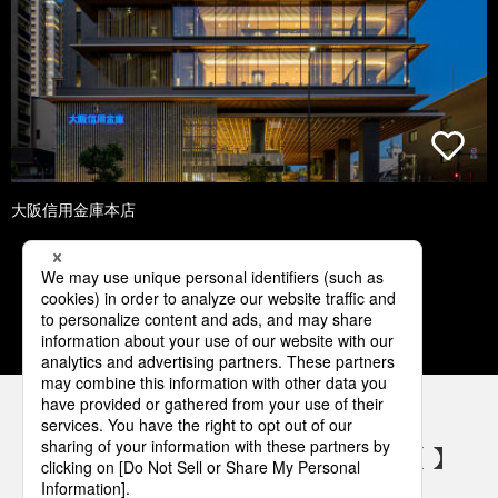
大阪信用金庫本店
1
2
3
4
5
パナソニックの電気設備 SNSアカウント