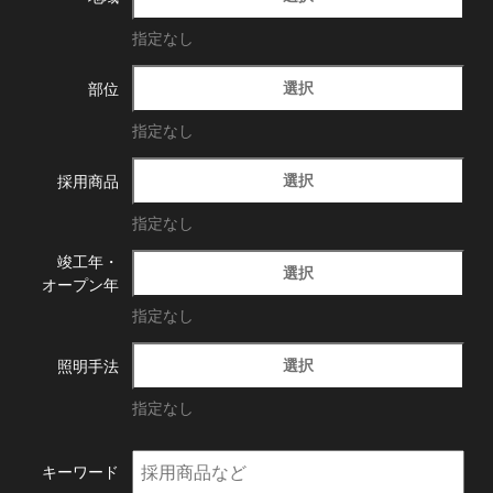
指定なし
選択
部位
指定なし
選択
採用商品
指定なし
竣工年・
選択
オープン年
指定なし
選択
照明手法
指定なし
キーワード