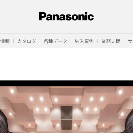
品情報
カタログ
各種データ
納入事例
業務支援
サ