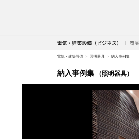
電気・建築設備（ビジネス）
商
電気・建築設備
照明器具
納入事例集
納入事例集
（照明器具）