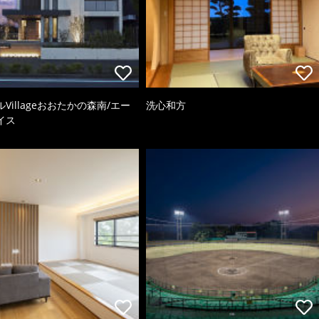
Villageおおたかの森南/エー
洗心和方
イス