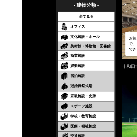
- 建物分類 -
全て見る
オフィス
文化施設・ホール
お気
で、
美術館・博物館・図書館
でき
商業施設
娯楽施設
十和田
宿泊施設
冠婚葬祭式場
宗教施設・史跡
スポーツ施設
学校・教育施設
医療・福祉施設
交通施設