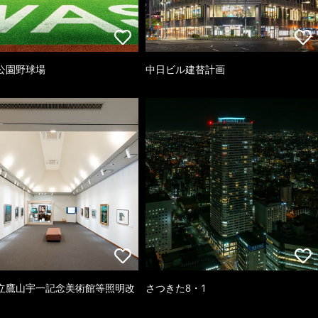
公園野球場
中日ビル建替計画
立鷹山宇一記念美術館等照明改
さつきた8・1