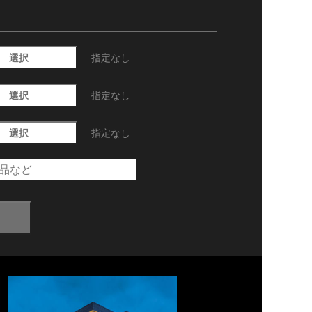
選択
指定なし
選択
指定なし
選択
指定なし