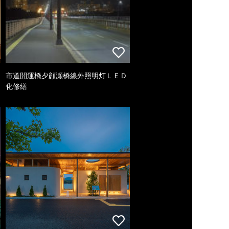
市道開運橋夕顔瀬橋線外照明灯ＬＥＤ
化修繕