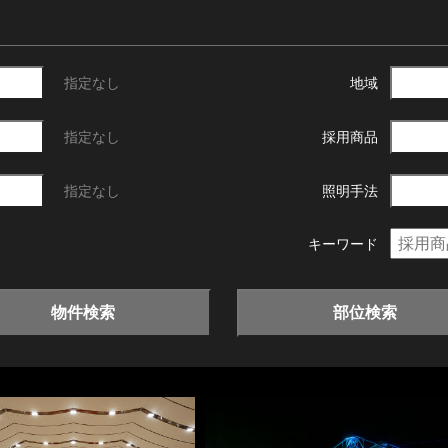
指定なし
地域
指定なし
採用商品
指定なし
照明手法
キーワード
物件検索
部位検索