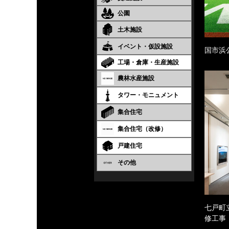
公園
土木施設
イベント・仮設施設
国市浜
工場・倉庫・生産施設
農林水産施設
タワー・モニュメント
集合住宅
集合住宅（改修）
戸建住宅
その他
七戸町
修工事