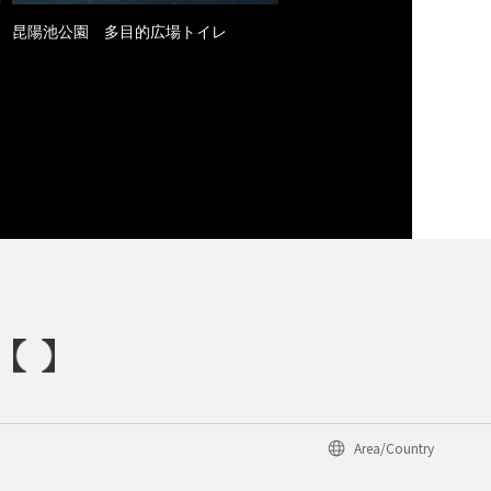
昆陽池公園 多目的広場トイレ
Area/Country