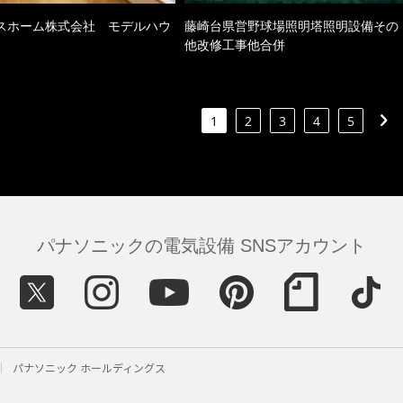
スホーム株式会社 モデルハウ
藤崎台県営野球場照明塔照明設備その
他改修工事他合併
1
2
3
4
5
パナソニックの電気設備 SNSアカウント
パナソニック ホールディングス