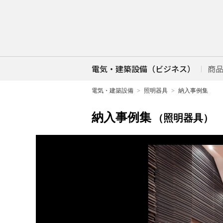
電気・建築設備（ビジネス）
商
電気・建築設備
照明器具
納入事例集
納入事例集
（照明器具）