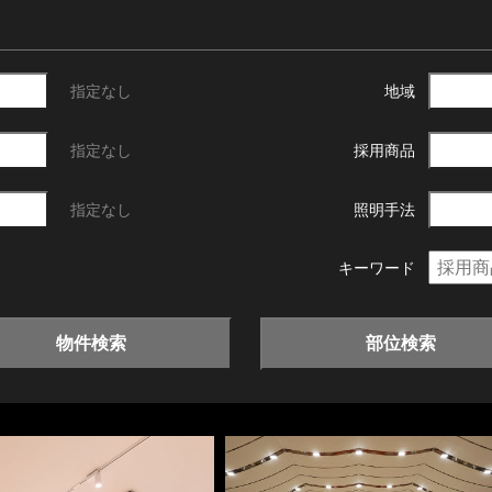
指定なし
地域
指定なし
採用商品
指定なし
照明手法
キーワード
物件検索
部位検索