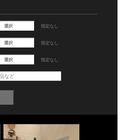
選択
指定なし
選択
指定なし
選択
指定なし