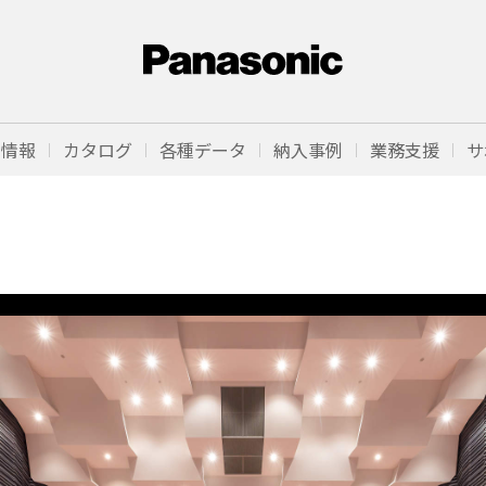
品情報
カタログ
各種データ
納入事例
業務支援
サ