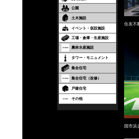
公園
土木施設
住友不
イベント・仮設施設
工場・倉庫・生産施設
農林水産施設
タワー・モニュメント
集合住宅
集合住宅（改修）
戸建住宅
その他
国市浜