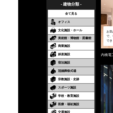
- 建物分類 -
全て見る
オフィス
文化施設・ホール
お気
で、
美術館・博物館・図書館
でき
商業施設
娯楽施設
内橋電
宿泊施設
冠婚葬祭式場
宗教施設・史跡
スポーツ施設
学校・教育施設
医療・福祉施設
交通施設