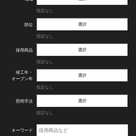
指定なし
選択
部位
指定なし
選択
採用商品
指定なし
竣工年・
選択
オープン年
指定なし
選択
照明手法
指定なし
キーワード