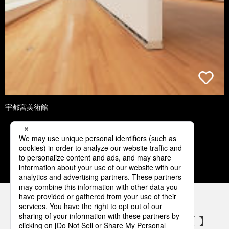
宇都宮美術館
1
2
3
4
5
パナソニックの電気設備 SNSアカウント