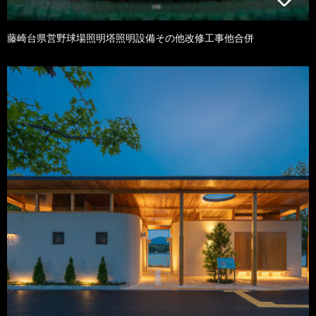
藤崎台県営野球場照明塔照明設備その他改修工事他合併