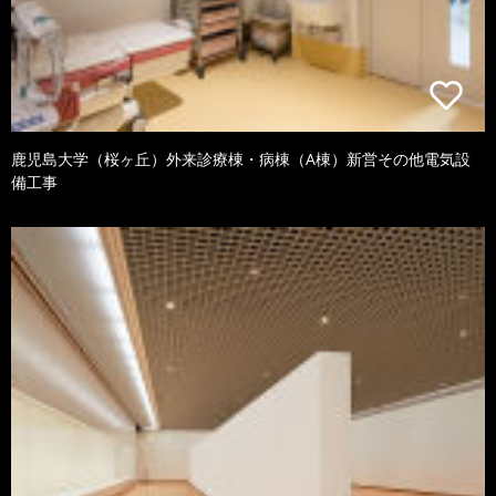
鹿児島大学（桜ヶ丘）外来診療棟・病棟（A棟）新営その他電気設
備工事