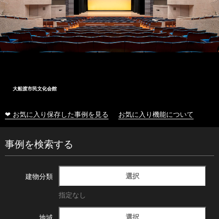
大船渡市民文化会館
❤ お気に入り保存した事例を見る
お気に入り機能について
事例を検索する
選択
建物分類
指定なし
選択
地域