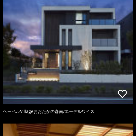
ヘーベルVillageおおたかの森南/エーデルワイス