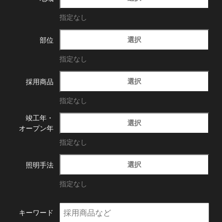
指定なし
選択
部位
指定なし
選択
採用商品
指定なし
竣工年・
選択
オープン年
指定なし
選択
照明手法
指定なし
キーワード