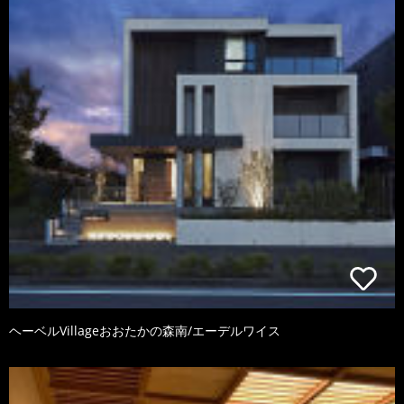
ヘーベルVillageおおたかの森南/エーデルワイス