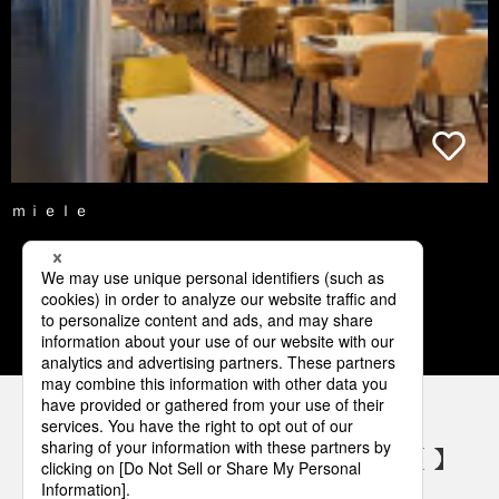
ｍｉｅｌｅ
1
2
3
4
5
パナソニックの電気設備 SNSアカウント