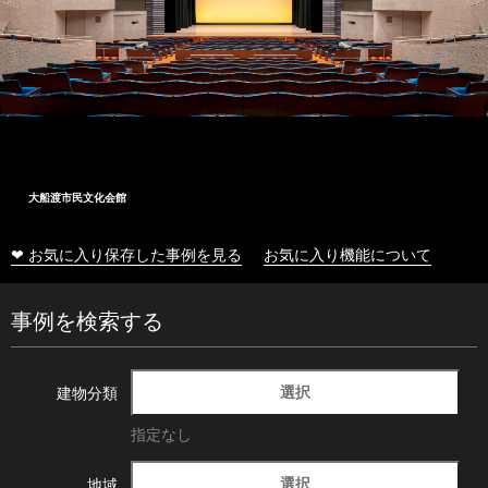
大船渡市民文化会館
❤ お気に入り保存した事例を見る
お気に入り機能について
事例を検索する
選択
建物分類
指定なし
選択
地域