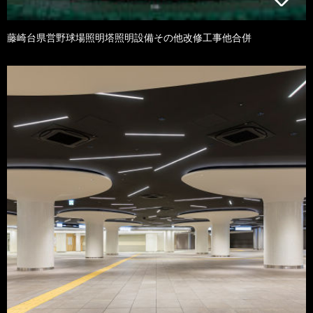
藤崎台県営野球場照明塔照明設備その他改修工事他合併