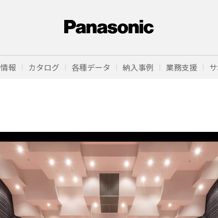
品情報
カタログ
各種データ
納入事例
業務支援
サ