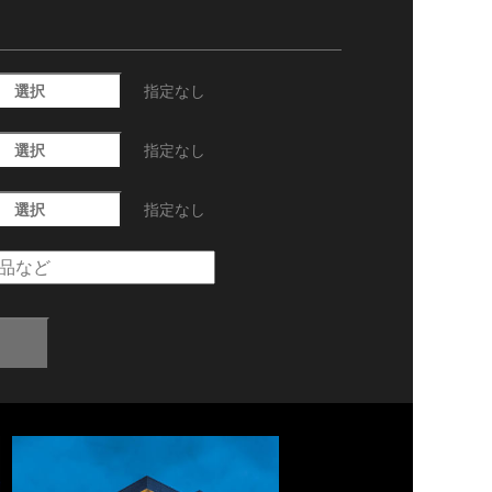
選択
指定なし
選択
指定なし
選択
指定なし