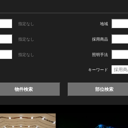
指定なし
地域
指定なし
採用商品
指定なし
照明手法
キーワード
物件検索
部位検索