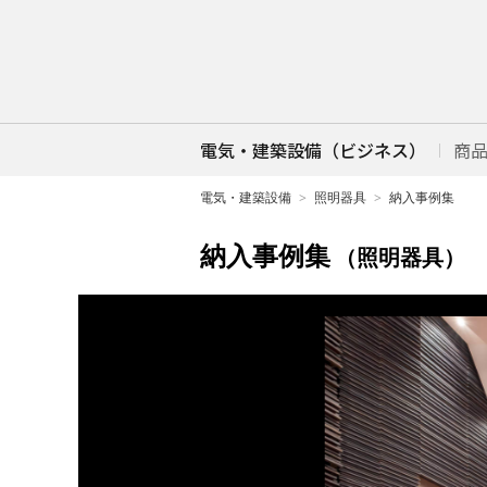
電気・建築設備（ビジネス）
商
電気・建築設備
照明器具
納入事例集
納入事例集
（照明器具）