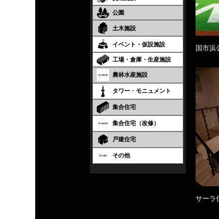
公園
土木施設
イベント・仮設施設
国市浜
工場・倉庫・生産施設
農林水産施設
タワー・モニュメント
集合住宅
集合住宅（改修）
戸建住宅
その他
サーラ