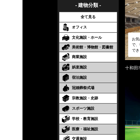
- 建物分類 -
全て見る
オフィス
文化施設・ホール
お気
で、
美術館・博物館・図書館
でき
商業施設
娯楽施設
十和田
宿泊施設
冠婚葬祭式場
宗教施設・史跡
スポーツ施設
学校・教育施設
医療・福祉施設
交通施設