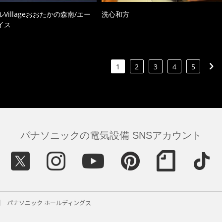
Villageおおたかの森南/エー
洗心和方
イス
1
2
3
4
5
パナソニックの電気設備 SNSアカウント
パナソニック ホールディングス