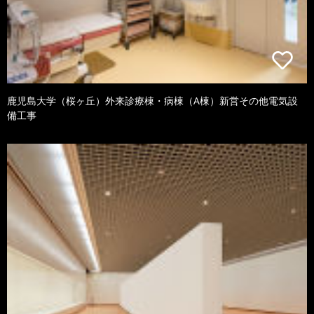
鹿児島大学（桜ヶ丘）外来診療棟・病棟（A棟）新営その他電気設
備工事