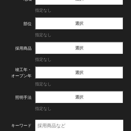
指定なし
選択
部位
指定なし
選択
採用商品
指定なし
竣工年・
選択
オープン年
指定なし
選択
照明手法
指定なし
キーワード