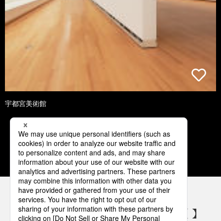
宇都宮美術館
1
2
3
4
5
パナソニックの電気設備 SNSアカウント