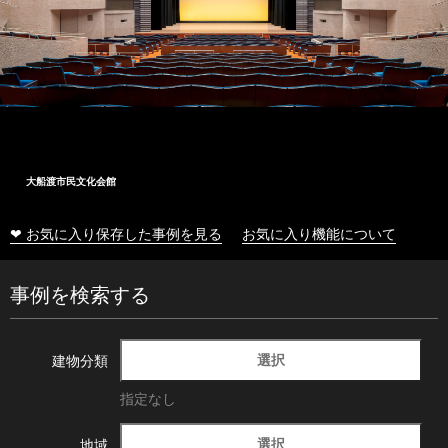
大船渡市民文化会館
❤ お気に入り保存した事例を見る
お気に入り機能について
事例を検索する
選択
建物分類
指定なし
選択
地域