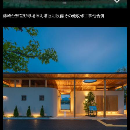
藤崎台県営野球場照明塔照明設備その他改修工事他合併