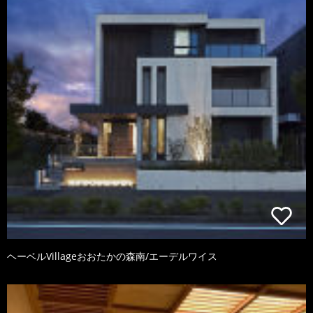
ヘーベルVillageおおたかの森南/エーデルワイス