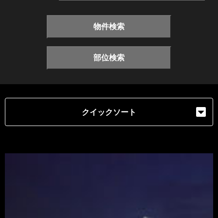
物件検索
部位検索
クイックソート