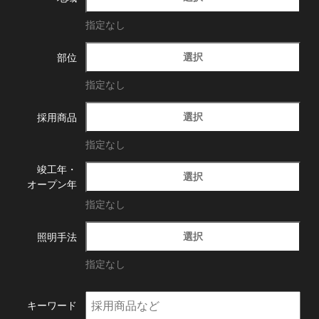
指定なし
選択
部位
指定なし
選択
採用商品
指定なし
竣工年・
選択
オープン年
指定なし
選択
照明手法
指定なし
キーワード