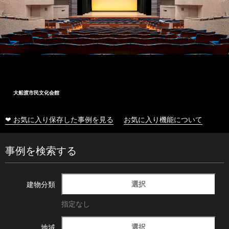
大船渡市民文化会館
❤ お気に入り保存した事例を見る
お気に入り機能について
事例を検索する
選択
建物分類
指定なし
選択
地域