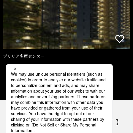
ブリリア多摩センター
1
2
3
4
5
パナソニックの電気設備 SNSアカウント