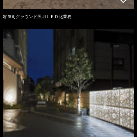
粕屋町グラウンド照明ＬＥＤ化業務