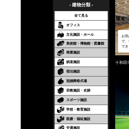
- 建物分類 -
全て見る
オフィス
文化施設・ホール
お気
で、
美術館・博物館・図書館
でき
商業施設
娯楽施設
十和田
宿泊施設
冠婚葬祭式場
宗教施設・史跡
スポーツ施設
学校・教育施設
医療・福祉施設
交通施設