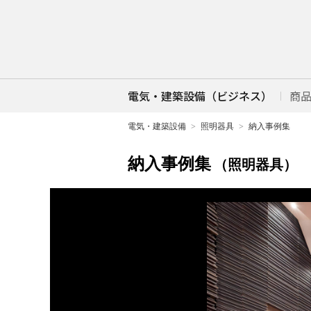
電気・建築設備（ビジネス）
商
電気・建築設備
照明器具
納入事例集
納入事例集
（照明器具）