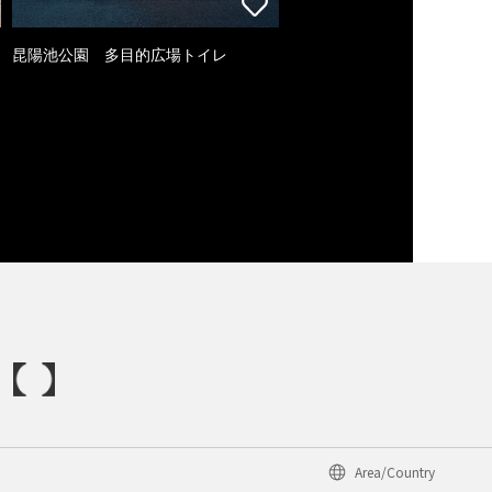
昆陽池公園 多目的広場トイレ
Area/Country