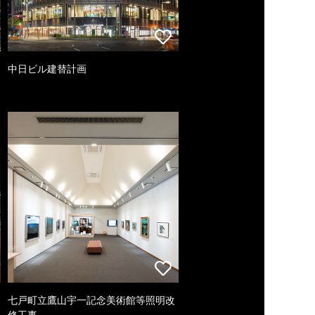
中日ビル建替計画
七戸町立鷹山宇一記念美術館等照明改
修工事