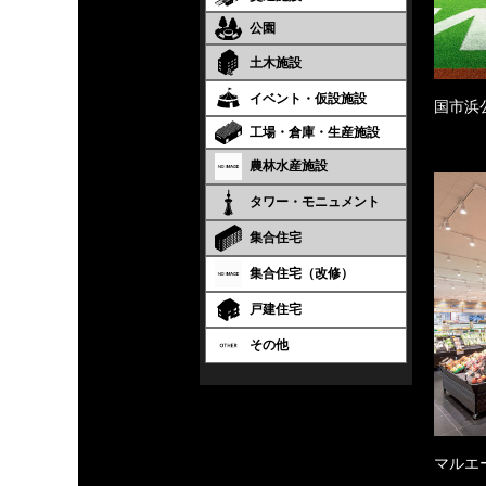
公園
土木施設
イベント・仮設施設
国市浜
工場・倉庫・生産施設
農林水産施設
タワー・モニュメント
集合住宅
集合住宅（改修）
戸建住宅
その他
マルエ