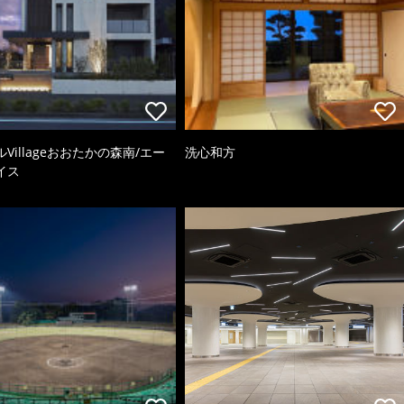
Villageおおたかの森南/エー
洗心和方
イス