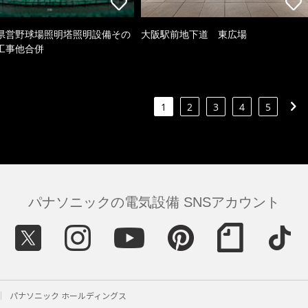
県営野球場照明塔照明設備その
大阪駅前地下道 東広場
工事他合併
1
2
3
4
5
パナソニックの電気設備 SNSアカウント
パナソニック ホールディングス