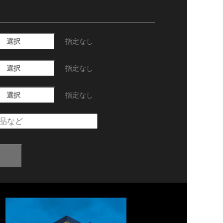
選択
指定なし
選択
指定なし
選択
指定なし