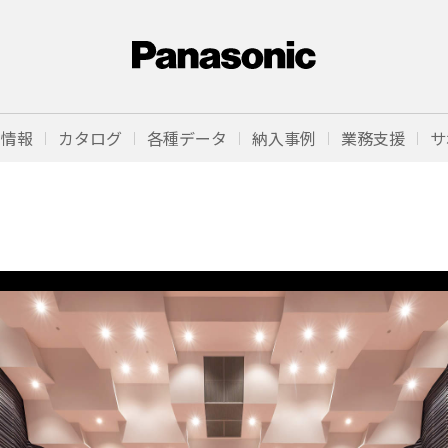
品情報
カタログ
各種データ
納入事例
業務支援
サ