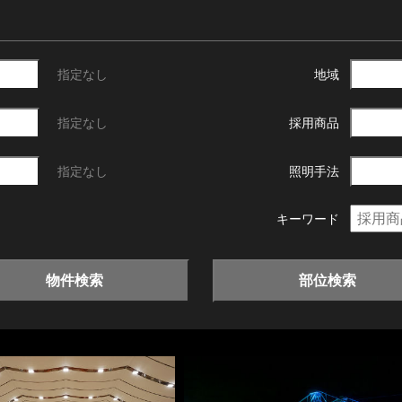
指定なし
地域
指定なし
採用商品
指定なし
照明手法
キーワード
物件検索
部位検索