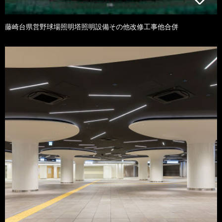
藤崎台県営野球場照明塔照明設備その他改修工事他合併