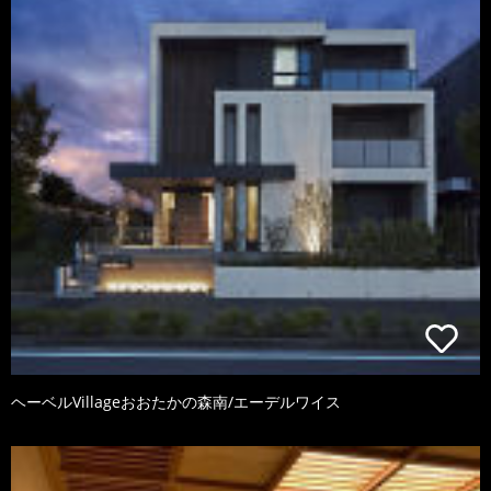
ヘーベルVillageおおたかの森南/エーデルワイス