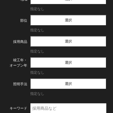
指定なし
選択
部位
指定なし
選択
採用商品
指定なし
竣工年・
選択
オープン年
指定なし
選択
照明手法
指定なし
キーワード