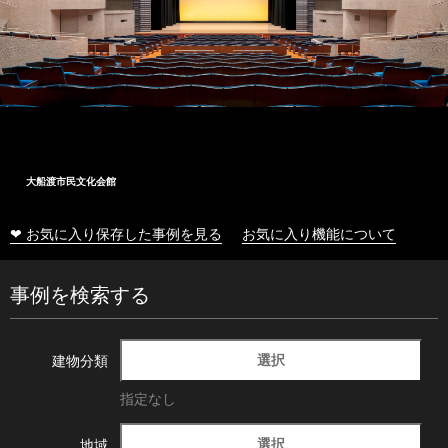
大船渡市民文化会館
❤ お気に入り保存した事例を見る
お気に入り機能について
事例を検索する
選択
建物分類
指定なし
選択
地域