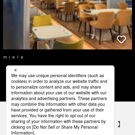
ｍｉｅｌｅ
1
2
3
4
5
パナソニックの電気設備 SNSアカウント