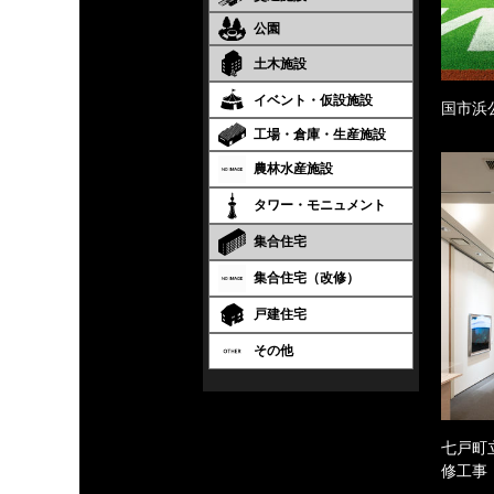
公園
土木施設
イベント・仮設施設
国市浜
工場・倉庫・生産施設
農林水産施設
タワー・モニュメント
集合住宅
集合住宅（改修）
戸建住宅
その他
七戸町
修工事