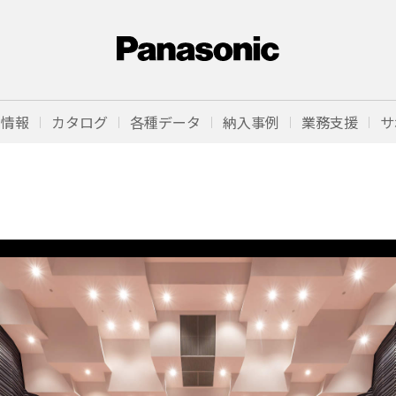
品情報
カタログ
各種データ
納入事例
業務支援
サ