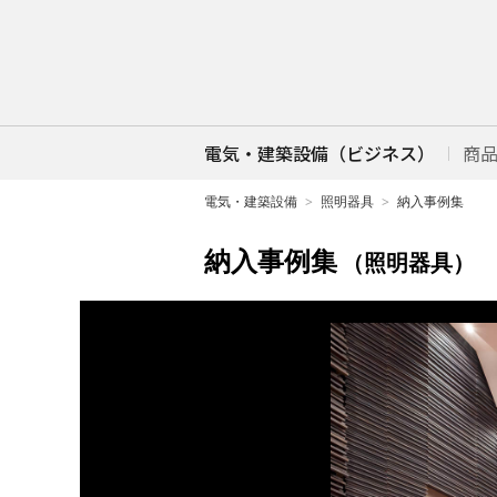
電気・建築設備（ビジネス）
商
電気・建築設備
照明器具
納入事例集
納入事例集
（照明器具）