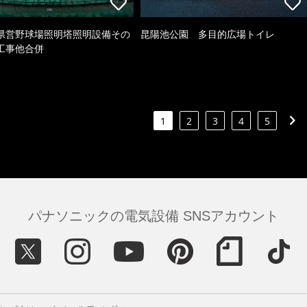
県営野球場照明塔照明設備その
昆陽池公園 多目的広場トイレ
工事他合併
1
2
3
4
5
パナソニックの電気設備 SNSアカウント