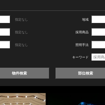
指定なし
地域
指定なし
採用商品
指定なし
照明手法
キーワード
物件検索
部位検索