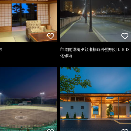
方
市道開運橋夕顔瀬橋線外照明灯ＬＥＤ
化修繕