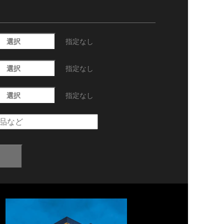
選択
指定なし
選択
指定なし
選択
指定なし