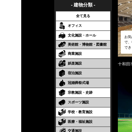
- 建物分類 -
全て見る
オフィス
文化施設・ホール
お気
で、
美術館・博物館・図書館
でき
商業施設
娯楽施設
十和田
宿泊施設
冠婚葬祭式場
宗教施設・史跡
スポーツ施設
学校・教育施設
医療・福祉施設
交通施設