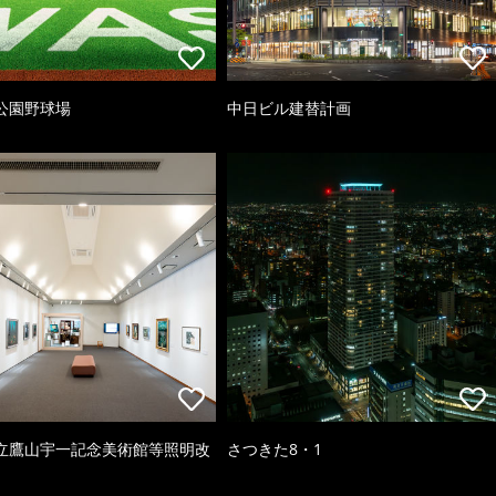
公園野球場
中日ビル建替計画
立鷹山宇一記念美術館等照明改
さつきた8・1