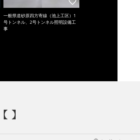
一般県道砂原四方寄線（池上工区）1
号トンネル、2号トンネル照明設備工
事