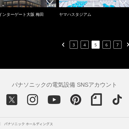
インターゲート大阪 梅田
ヤマハスタジアム
3
4
5
6
7
パナソニックの電気設備 SNSアカウント
パナソニック ホールディングス