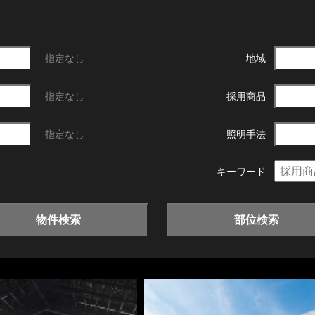
指定なし
地域
指定なし
採用商品
指定なし
照明手法
キーワード
物件検索
部位検索