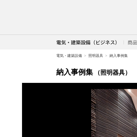
電気・建築設備（ビジネス）
商
電気・建築設備
照明器具
納入事例集
納入事例集
（照明器具）