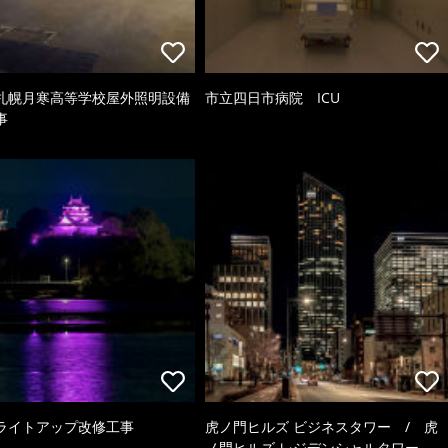
札幌月寒高等学校屋外照明設備
市立四日市病院 ICU
事
ライトアップ改修工事
虎ノ門ヒルズ ビジネスタワー / 虎
ノ門ヒルズ レジデンシャルタワー