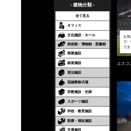
- 建物分類 -
全て見る
オフィス
文化施設・ホール
お気
で、
美術館・博物館・図書館
でき
商業施設
娯楽施設
エスコン
宿泊施設
冠婚葬祭式場
宗教施設・史跡
スポーツ施設
学校・教育施設
医療・福祉施設
交通施設