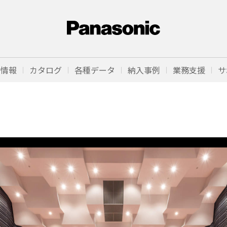
品情報
カタログ
各種データ
納入事例
業務支援
サ