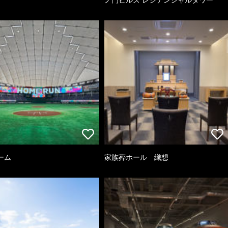
ーム
家族葬ホール 織想