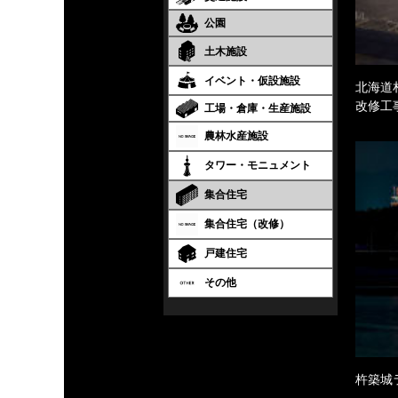
公園
土木施設
イベント・仮設施設
北海道
改修工
工場・倉庫・生産施設
農林水産施設
タワー・モニュメント
集合住宅
集合住宅（改修）
戸建住宅
その他
杵築城