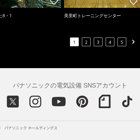
た8・1
美里町トレーニングセンター
1
2
3
4
5
パナソニックの電気設備 SNSアカウント
パナソニック ホールディングス