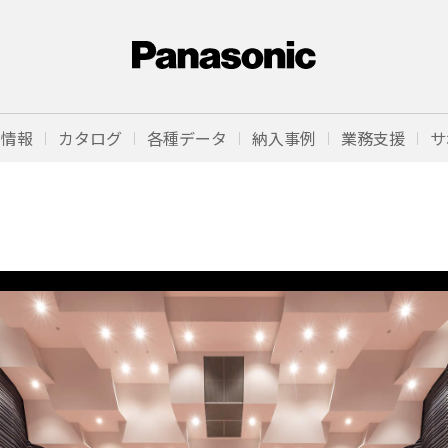
品情報
カタログ
各種データ
納入事例
業務支援
サ