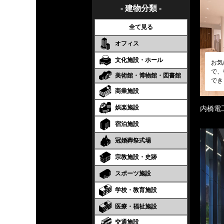
- 建物分類 -
全て見る
オフィス
文化施設・ホール
お気
で、
美術館・博物館・図書館
でき
商業施設
娯楽施設
内橋電
宿泊施設
冠婚葬祭式場
宗教施設・史跡
スポーツ施設
学校・教育施設
医療・福祉施設
交通施設