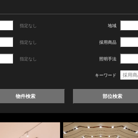
指定なし
地域
指定なし
採用商品
指定なし
照明手法
キーワード
物件検索
部位検索