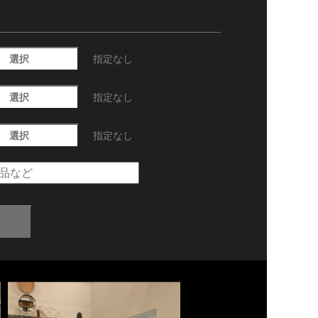
選択
指定なし
選択
指定なし
選択
指定なし