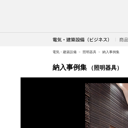
電気・建築設備（ビジネス）
商
電気・建築設備
照明器具
納入事例集
納入事例集
（照明器具）