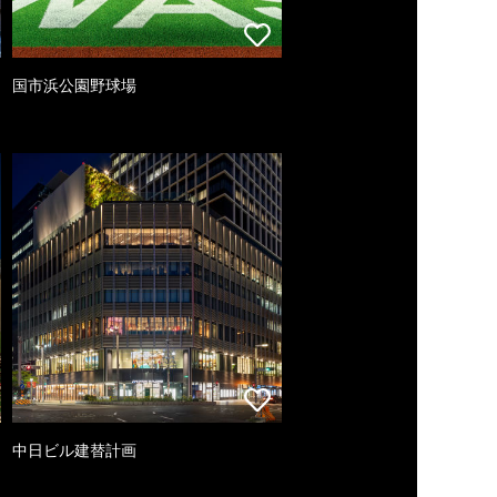
国市浜公園野球場
中日ビル建替計画