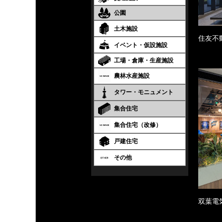
公園
土木施設
住友不
イベント・仮設施設
工場・倉庫・生産施設
農林水産施設
タワー・モニュメント
集合住宅
集合住宅（改修）
戸建住宅
その他
双葉電