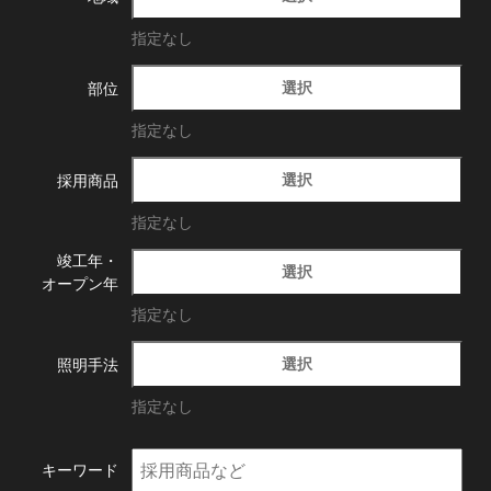
指定なし
選択
部位
指定なし
選択
採用商品
指定なし
竣工年・
選択
オープン年
指定なし
選択
照明手法
指定なし
キーワード