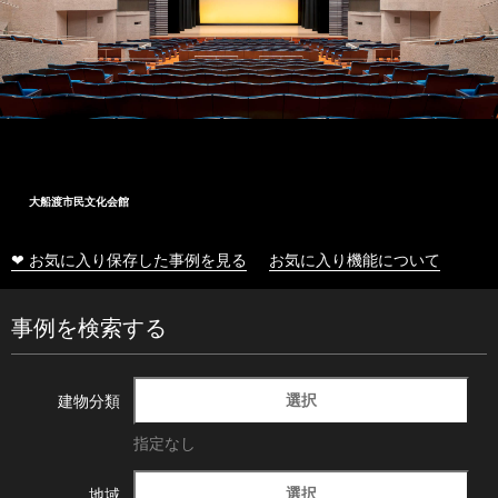
大船渡市民文化会館
❤ お気に入り保存した事例を見る
お気に入り機能について
事例を検索する
選択
建物分類
指定なし
選択
地域