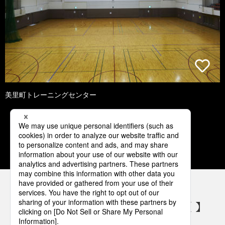
美里町トレーニングセンター
1
2
3
4
5
パナソニックの電気設備 SNSアカウント