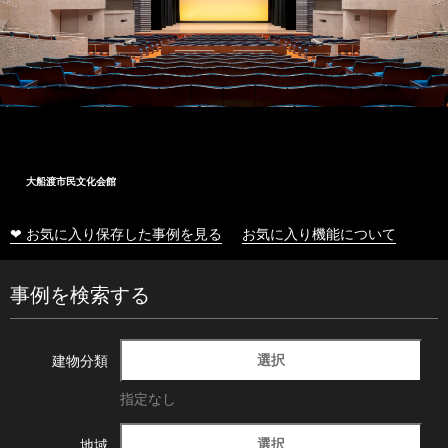
大船渡市民文化会館
❤ お気に入り保存した事例を見る
お気に入り機能について
事例を検索する
選択
建物分類
指定なし
選択
地域