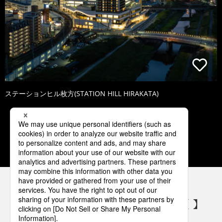
ステーションヒル枚方(STATION HILL HIRAKATA)
1
2
3
4
5
パナソニックの電気設備 SNSアカウント