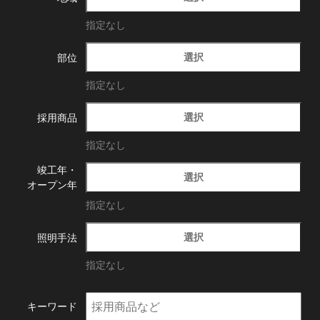
指定なし
選択
部位
指定なし
選択
採用商品
指定なし
竣工年・
選択
オープン年
指定なし
選択
照明手法
指定なし
キーワード