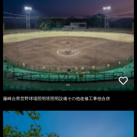
藤崎台県営野球場照明塔照明設備その他改修工事他合併