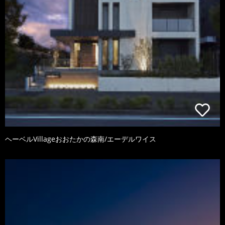
ヘーベルVillageおおたかの森南/エーデルワイス