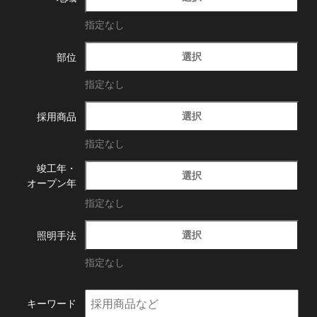
指定なし
選択
部位
指定なし
選択
採用商品
指定なし
竣工年・
選択
オープン年
指定なし
選択
照明手法
指定なし
キーワード