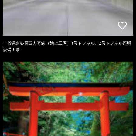
一般県道砂原四方寄線（池上工区）1号トンネル、2号トンネル照明
設備工事