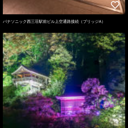
パナソニック西三荘駅前ビル上空通路接続（ブリッジA）