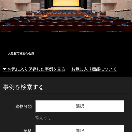
大船渡市民文化会館
❤ お気に入り保存した事例を見る
お気に入り機能について
事例を検索する
選択
建物分類
指定なし
選択
地域