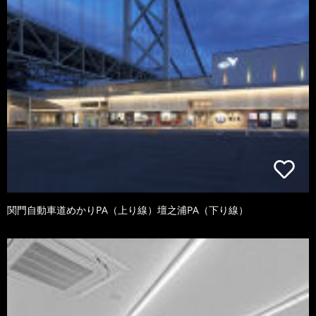
関門自動車道めかりPA（上り線）壇之浦PA（下り線）