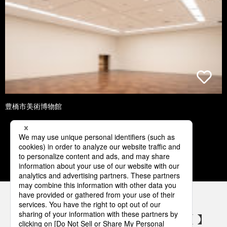
豊橋市美術博物館
1
2
3
4
5
パナソニックの電気設備 SNSアカウント