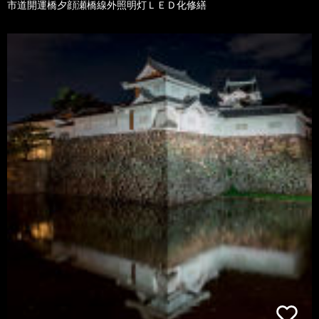
市道開運橋夕顔瀬橋線外照明灯ＬＥＤ化修繕