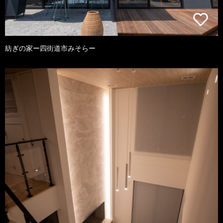
紡ぎの家ー四街道市みそらー