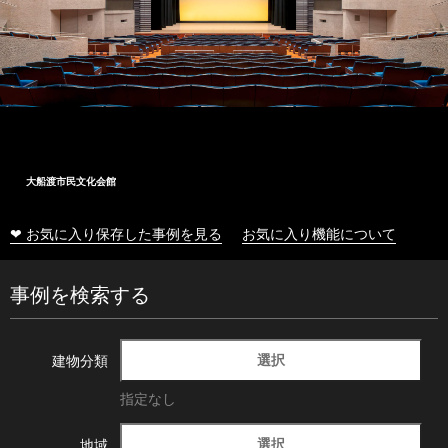
大船渡市民文化会館
❤ お気に入り保存した事例を見る
お気に入り機能について
事例を検索する
選択
建物分類
指定なし
選択
地域