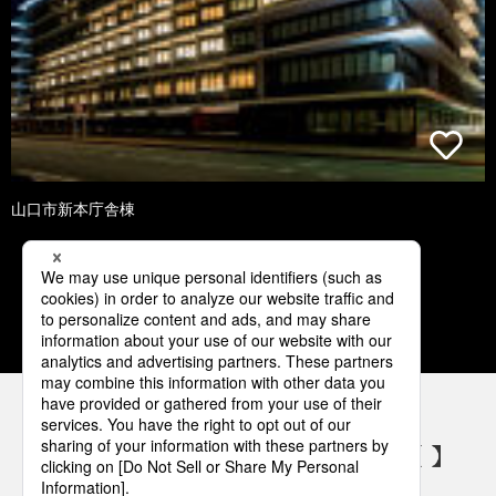
山口市新本庁舎棟
1
2
3
4
5
パナソニックの電気設備 SNSアカウント