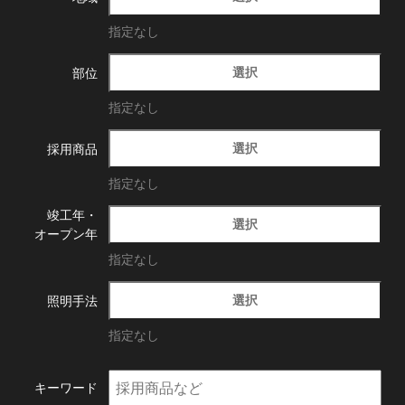
指定なし
選択
部位
指定なし
選択
採用商品
指定なし
竣工年・
選択
オープン年
指定なし
選択
照明手法
指定なし
キーワード