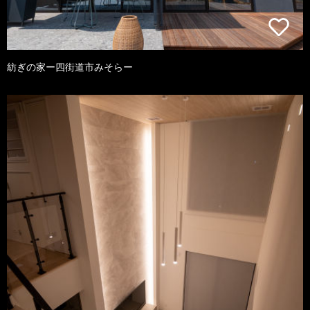
紡ぎの家ー四街道市みそらー