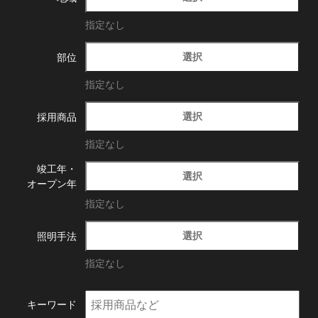
指定なし
選択
部位
指定なし
選択
採用商品
指定なし
竣工年・
選択
オープン年
指定なし
選択
照明手法
指定なし
キーワード