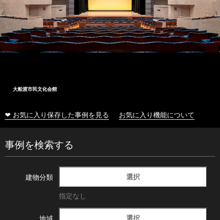
大船渡市民文化会館
❤ お気に入り保存した事例を見る
お気に入り機能について
事例を検索する
選択
建物分類
指定なし
選択
地域