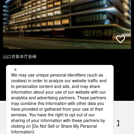
山口市新本庁舎棟
1
2
3
4
5
パナソニックの電気設備 SNSアカウント