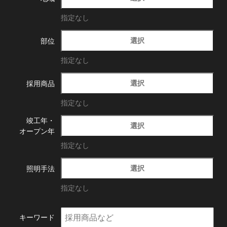
指定なし
選択
部位
指定なし
選択
採用商品
指定なし
竣工年・
選択
オープン年
指定なし
選択
照明手法
指定なし
キーワード