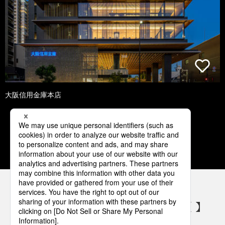
大阪信用金庫本店
1
2
3
4
5
パナソニックの電気設備 SNSアカウント