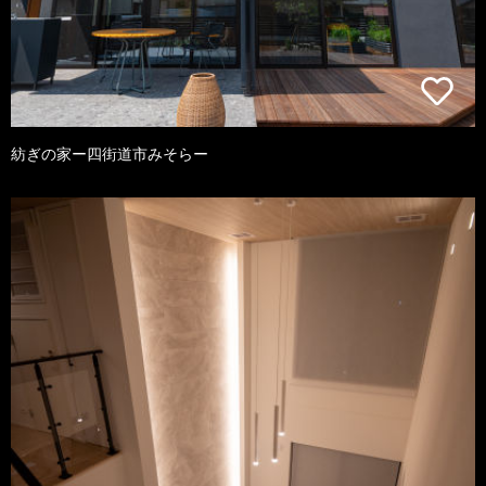
紡ぎの家ー四街道市みそらー