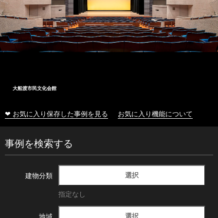
大船渡市民文化会館
❤ お気に入り保存した事例を見る
お気に入り機能について
事例を検索する
選択
建物分類
指定なし
選択
地域