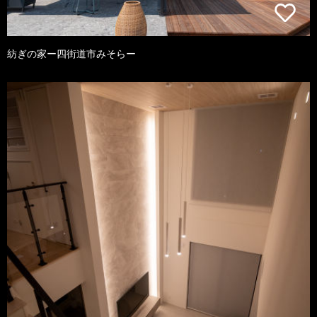
紡ぎの家ー四街道市みそらー