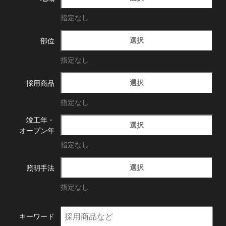
指定なし
選択
部位
指定なし
選択
採用商品
指定なし
竣工年・
選択
オープン年
指定なし
選択
照明手法
指定なし
キーワード