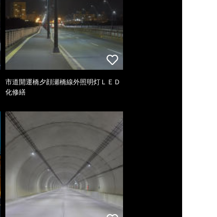
市道開運橋夕顔瀬橋線外照明灯ＬＥＤ
化修繕