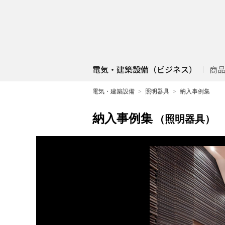
電気・建築設備（ビジネス）
商
電気・建築設備
照明器具
納入事例集
納入事例集
（照明器具）