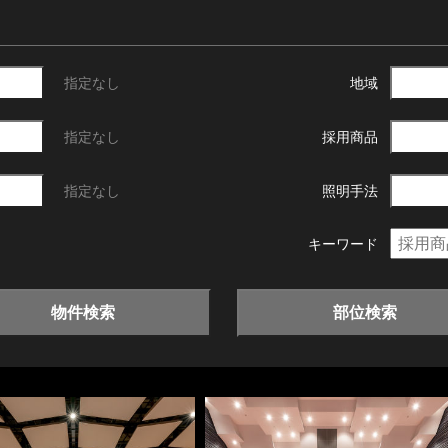
指定なし
地域
指定なし
採用商品
指定なし
照明手法
キーワード
物件検索
部位検索