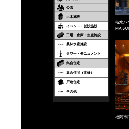
公園
土木施設
積水ハ
イベント・仮設施設
MAISO
工場・倉庫・生産施設
農林水産施設
タワー・モニュメント
集合住宅
集合住宅（改修）
戸建住宅
その他
福岡市