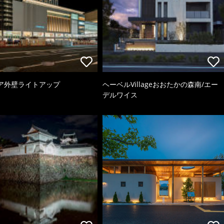
ア外壁ライトアップ
ヘーベルVillageおおたかの森南/エー
デルワイス