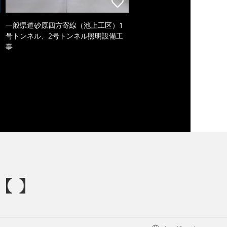
一般県道砂原四方寄線（池上工区）1
号トンネル、2号トンネル照明設備工
事