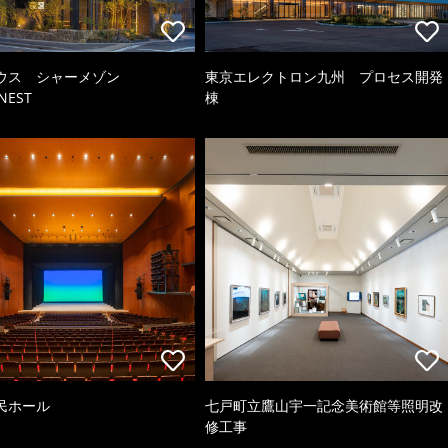
ウス シャーメゾン
東京エレクトロン九州 プロセス開発
NEST
棟
民ホール
七戸町立鷹山宇一記念美術館等照明改
修工事