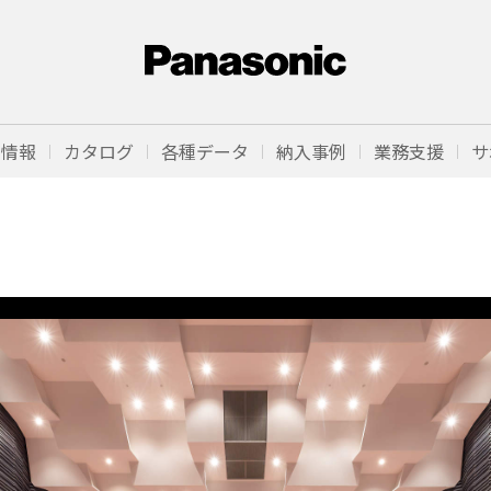
品情報
カタログ
各種データ
納入事例
業務支援
サ