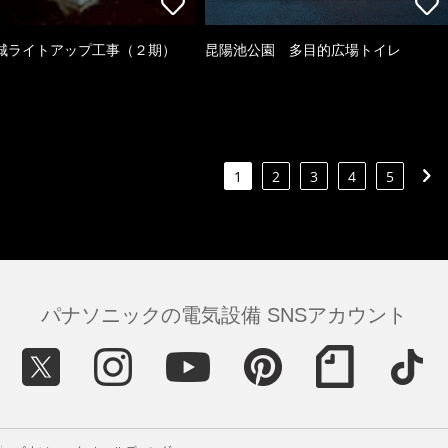
城ライトアップ工事（２期）
昆陽池公園 多目的広場トイレ
1
2
3
4
5
パナソニックの電気設備 SNSアカウント