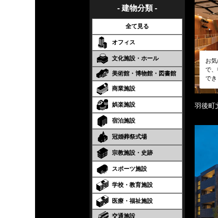
- 建物分類 -
全て見る
オフィス
文化施設・ホール
お気
で、
美術館・博物館・図書館
でき
商業施設
娯楽施設
羽後町
宿泊施設
冠婚葬祭式場
宗教施設・史跡
スポーツ施設
学校・教育施設
医療・福祉施設
交通施設