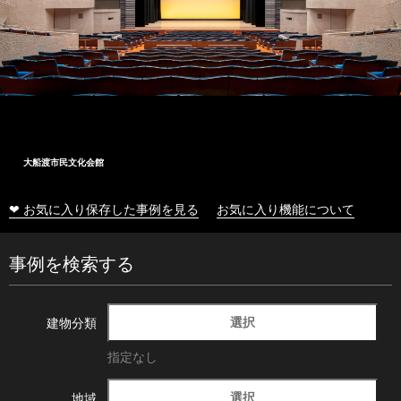
大船渡市民文化会館
❤ お気に入り保存した事例を見る
お気に入り機能について
事例を検索する
選択
建物分類
指定なし
選択
地域