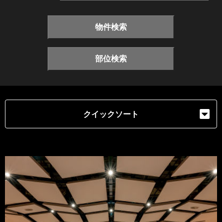
物件検索
部位検索
クイックソート