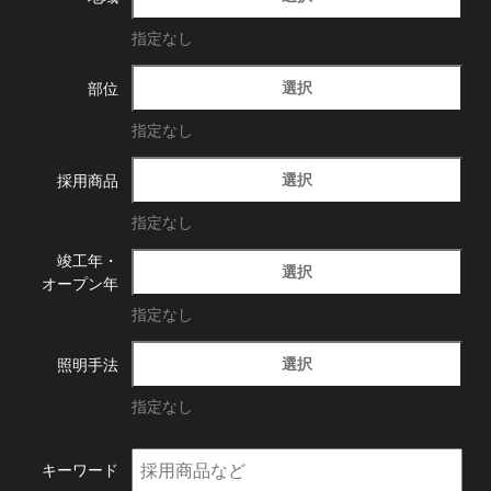
指定なし
選択
部位
指定なし
選択
採用商品
指定なし
竣工年・
選択
オープン年
指定なし
選択
照明手法
指定なし
キーワード