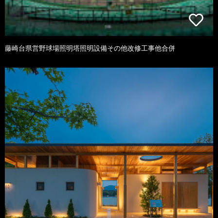
藤崎台県営野球場照明塔照明設備その他改修工事他合併