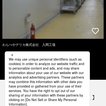
わらべやデリカ株式会社 入間工場
1
2
3
4
5
パナソニックの電気設備 SNSアカウント