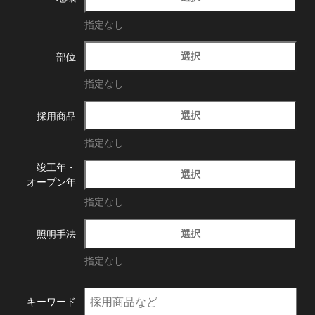
指定なし
選択
部位
指定なし
選択
採用商品
指定なし
竣工年・
選択
オープン年
指定なし
選択
照明手法
指定なし
キーワード