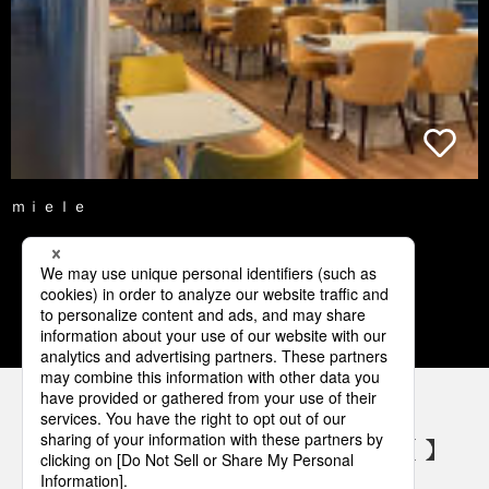
ｍｉｅｌｅ
1
2
3
4
5
パナソニックの電気設備 SNSアカウント