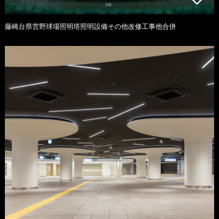
藤崎台県営野球場照明塔照明設備その他改修工事他合併