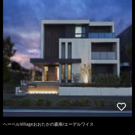
ヘーベルVillageおおたかの森南/エーデルワイス