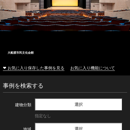
大船渡市民文化会館
❤ お気に入り保存した事例を見る
お気に入り機能について
事例を検索する
選択
建物分類
指定なし
選択
地域